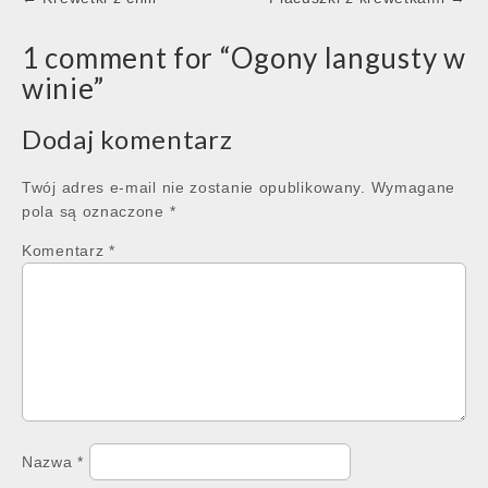
navigation
1 comment for “
Ogony langusty w
winie
”
Dodaj komentarz
Twój adres e-mail nie zostanie opublikowany.
Wymagane
pola są oznaczone
*
Komentarz
*
Nazwa
*