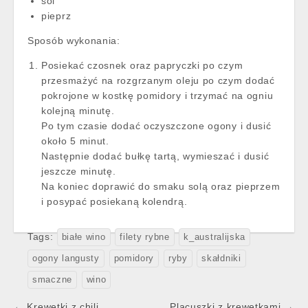
sól
pieprz
Sposób wykonania:
Posiekać czosnek oraz papryczki po czym
przesmażyć na rozgrzanym oleju po czym dodać
pokrojone w kostkę pomidory i trzymać na ogniu
kolejną minutę.
Po tym czasie dodać oczyszczone ogony i dusić
około 5 minut.
Następnie dodać bułkę tartą, wymieszać i dusić
jeszcze minutę.
Na koniec doprawić do smaku solą oraz pieprzem
i posypać posiekaną kolendrą.
Tags:
białe wino
filety rybne
k_australijska
ogony langusty
pomidory
ryby
skałdniki
smaczne
wino
Post
← Krewetki z chili
Placuszki z krewetkami →