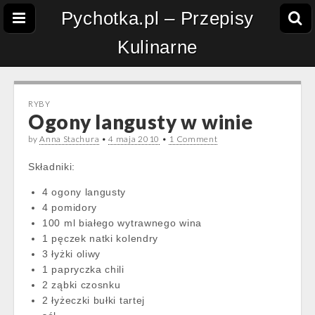
Pychotka.pl – Przepisy
Kulinarne
RYBY
Ogony langusty w winie
by
Anna Stachura
•
4 maja 2010
•
1 Comment
Składniki:
4 ogony langusty
4 pomidory
100 ml białego wytrawnego wina
1 pęczek natki kolendry
3 łyżki oliwy
1 papryczka chili
2 ząbki czosnku
2 łyżeczki bułki tartej