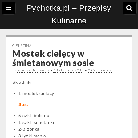
Pychotka.pl – Przepisy
Kulinarne
CIELĘCINA
Mostek cielęcy w
śmietanowym sosie
by
Monika Bublewicz
•
13 stycznia 2010
•
0 Comments
Składniki:
1 mostek cielęcy
Sos:
5 szkl. bulionu
1 szkl. śmietanki
2-3 żółtka
3 łyżki masła