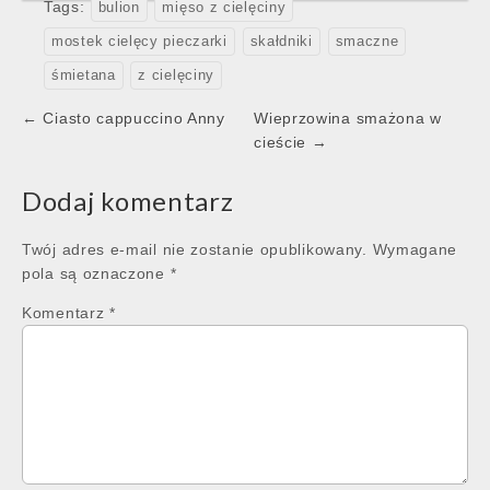
Tags:
bulion
mięso z cielęciny
mostek cielęcy pieczarki
skałdniki
smaczne
śmietana
z cielęciny
Post
← Ciasto cappuccino Anny
Wieprzowina smażona w
navigation
cieście →
Dodaj komentarz
Twój adres e-mail nie zostanie opublikowany.
Wymagane
pola są oznaczone
*
Komentarz
*