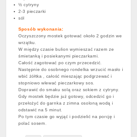
½ cytryny
2-3 pieczarki
sól
Sposób wykonania:
Oczyszczony mostek gotować około 2 godzin we
wrzątku.
W między czasie bulion wymieszać razem ze
śmietanką i posiekanymi pieczarkami.
Całość zagotować po czym przecedzić.
Następnie do osobnego rondelka wrzucić masło i
wbić żółtka , całość mieszając podgrzewać i
stopniowo wlewać pieczarkowy sos.
Doprawić do smaku solą oraz sokiem z cytryny.
Gdy mostek będzie już gotowy, odcedzić go i
przełożyć do garnka z zimna osoloną wodą i
odstawić na 5 minut.
Po tym czasie go wyjąć i podzielić na porcję i
polać sosem.