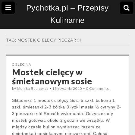
Pychotka.pl – Przepisy
Kulinarne
TAG:
MOSTEK CIELĘCY PIECZARKI
CIELĘCINA
Mostek cielęcy w
śmietanowym sosie
by
Monika Bublewicz
•
13 stycznia 2010
•
0 Comments
Składniki: 1 mostek cielęcy Sos: 5 szkl. bulionu 1
szkl. śmietanki 2-3 żółtka 3 łyżki masła ½ cytryny 2-
3 pieczarki sól Sposób wykonania: Oczyszczony
mostek gotować około 2 godzin we wrzątku. W
między czasie bulion wymieszać razem ze
śmietanką i posiekanymi pieczarkami. Całość