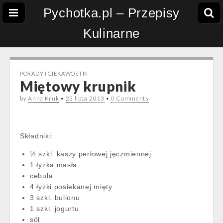
Pychotka.pl – Przepisy
Kulinarne
PORADY I CIEKAWOSTKI
Miętowy krupnik
by
Anna Kruk
•
23 lipca 2013
•
0 Comments
Składniki:
½ szkl. kaszy perłowej jęczmiennej
1 łyżka masła
cebula
4 łyżki posiekanej mięty
3 szkl. bulionu
1 szkl. jogurtu
sól