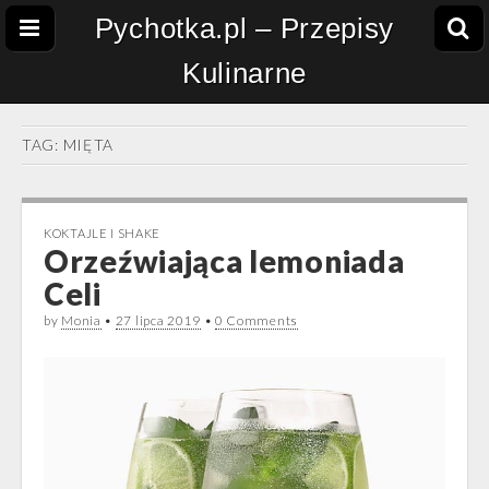
Pychotka.pl – Przepisy
Kulinarne
TAG:
MIĘTA
KOKTAJLE I SHAKE
Orzeźwiająca lemoniada
Celi
by
Monia
•
27 lipca 2019
•
0 Comments