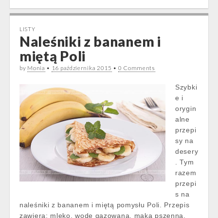
LISTY
Naleśniki z bananem i
miętą Poli
by
Monia
•
16 października 2015
•
0 Comments
Szybki
e i
orygin
alne
przepi
sy na
desery
. Tym
razem
przepi
s na
naleśniki z bananem i miętą pomysłu Poli. Przepis
zawiera: mleko, wodę gazowaną, mąką pszenną,