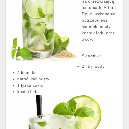
na orzeźwiającą
lemoniadę Artura.
Do jej wykonania
potrzebujesz:
limonek, mięty,
kostek lodu oraz
wody.
Składniki:
2 litry wody
4 limonki
garść liści mięty
1 łyżka cukru
kostki lodu