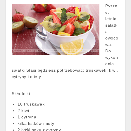
Pyszn
e,
letnia
sałatk
a
owoco
wa.
Do
wykon
ania
sałatki Stasi będziesz potrzebować: truskawek, kiwi,
cytryny i mięty.
Składniki:
10 truskawek
2 kiwi
1 cytryna
kilka listków mięty
2 łyżki soku z cytryny