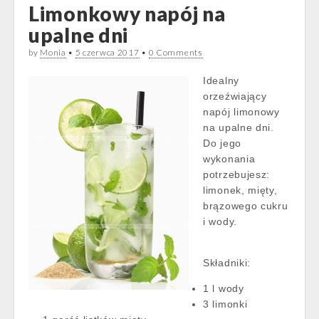
Limonkowy napój na
upalne dni
by
Monia
•
5 czerwca 2017
•
0 Comments
Idealny
orzeźwiający
napój limonowy
na upalne dni.
Do jego
wykonania
potrzebujesz:
limonek, mięty,
brązowego cukru
i wody.
Składniki:
1 l wody
3 limonki