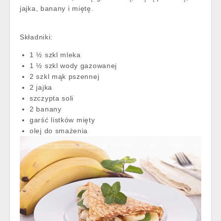
jajka, banany i miętę.
Składniki:
1 ½ szkl mleka
1 ½ szkl wody gazowanej
2 szkl mąk pszennej
2 jajka
szczypta soli
2 banany
garść listków mięty
olej do smażenia