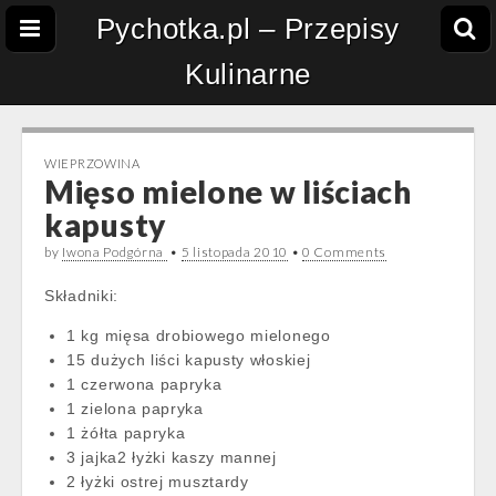
Pychotka.pl – Przepisy
Kulinarne
WIEPRZOWINA
Mięso mielone w liściach
kapusty
by
Iwona Podgórna
•
5 listopada 2010
•
0 Comments
Składniki:
1 kg mięsa drobiowego mielonego
15 dużych liści kapusty włoskiej
1 czerwona papryka
1 zielona papryka
1 żółta papryka
3 jajka2 łyżki kaszy mannej
2 łyżki ostrej musztardy