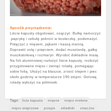
Sposób przyrządzenia:
Liście kapusty obgotować, osączyć. Bułkę namoczyć
,paprykę i cebulę pokroić w kosteczkę, podsmażyć.
Połączyć z mięsem, jajkami i kaszą manną.
Doprawić solą i pieprzem, dodać musztardę, gałkę
muszkatołową i rozmaryn. Wyrobić dokładnie masę.
Na foli aluminiowej rozłożyć liście kapusty, rozłożyć
przygotowane mięso i zwinąć roladę, pomagając
sobie folią. Ułożyć na blaszce, zrosić olejem i piec
około godziny w temperaturze 190 stopni. Gotową
roladę wyłożyć na półmisek.
Tags:
lista kapusta
mięsne
mięso mielone
mięso wieprzowe
przepis
składniki
smaczne