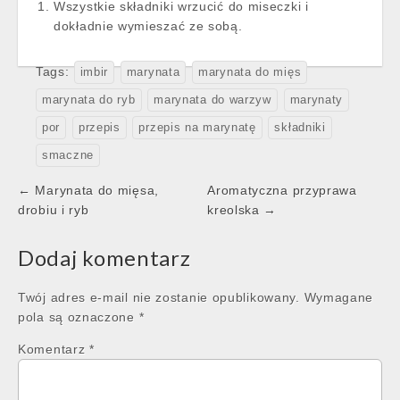
Wszystkie składniki wrzucić do miseczki i
dokładnie wymieszać ze sobą.
Tags:
imbir
marynata
marynata do mięs
marynata do ryb
marynata do warzyw
marynaty
por
przepis
przepis na marynatę
składniki
smaczne
Post
← Marynata do mięsa,
Aromatyczna przyprawa
navigation
drobiu i ryb
kreolska →
Dodaj komentarz
Twój adres e-mail nie zostanie opublikowany.
Wymagane
pola są oznaczone
*
Komentarz
*