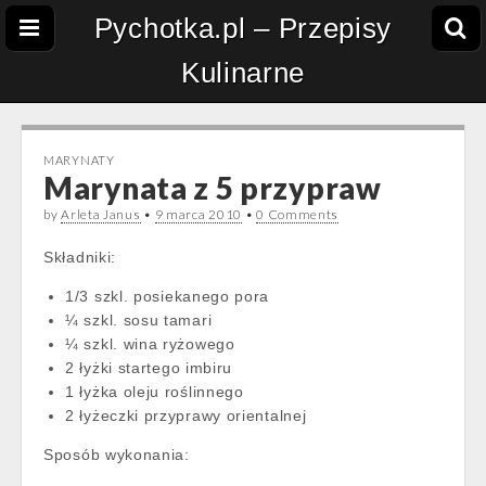
Pychotka.pl – Przepisy
Kulinarne
MARYNATY
Marynata z 5 przypraw
by
Arleta Janus
•
9 marca 2010
•
0 Comments
Składniki:
1/3 szkl. posiekanego pora
¼ szkl. sosu tamari
¼ szkl. wina ryżowego
2 łyżki startego imbiru
1 łyżka oleju roślinnego
2 łyżeczki przyprawy orientalnej
Sposób wykonania: