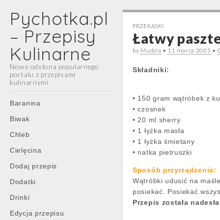
Pychotka.pl
PRZEKĄSKI
– Przepisy
Łatwy paszt
Kulinarne
by
Mudzia
•
11 marca 2005
•
Nowa odsłona popularnego
Składniki:
portalu z przepisami
kulinarnymi
• 150 gram wątróbek z k
Main
Skip
Baranina
• czosnek
menu
to
Biwak
• 20 ml sherry
content
• 1 łyżka masła
Chleb
• 1 łyżka śmietany
Cielęcina
• natka pietruszki
Dodaj przepis
Sposób przyrządzenia:
Wątróbki udusić na maśle
Dodatki
posiekać. Posiekać wszys
Drinki
Przepis została nadesł
Edycja przepisu