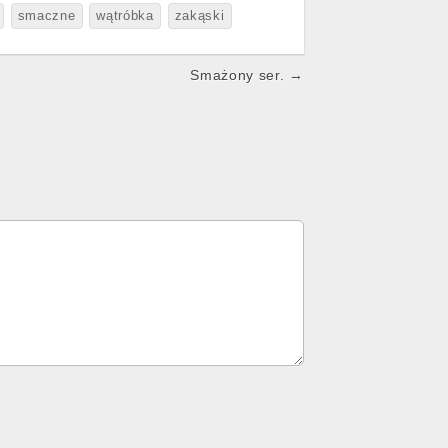
smaczne
wątróbka
zakąski
Smażony ser. →