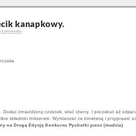
ecik kanapkowy.
0 Comments
urczaka
. Dodać zmiażdżony czosnek, wlać sherry. I poczekać aż odparuj
tkie składniki mikserem. Wymieszać ze śmietaną i przyprawić s
any na Drugą Edycję Konkursu Pychotki przez (mudzia)