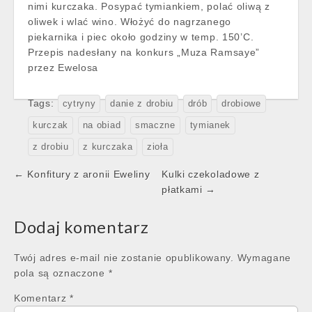
nimi kurczaka. Posypać tymiankiem, polać oliwą z
oliwek i wlać wino. Włożyć do nagrzanego
piekarnika i piec około godziny w temp. 150’C.
Przepis nadesłany na konkurs „Muza Ramsaye”
przez Ewelosa
Tags:
cytryny
danie z drobiu
drób
drobiowe
kurczak
na obiad
smaczne
tymianek
z drobiu
z kurczaka
zioła
Post
← Konfitury z aronii Eweliny
Kulki czekoladowe z
navigation
płatkami →
Dodaj komentarz
Twój adres e-mail nie zostanie opublikowany.
Wymagane
pola są oznaczone
*
Komentarz
*