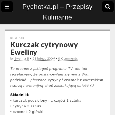
Pychotka.pl – Przepisy
Kulinarne
KURCZAK
Kurczak cytrynowy
Eweliny
by
Ewelina B
•
23 lutego 2009
•
0 Comments
To przepis z jakiegoś programu TV, ale tak
rewelacyjny, że postanowiłam się nim z Wami
podzielić – pieczone cytryny i czosnek z kurczakiem
tworzą harmonijną choć zaskakującą całość 🙂
Składniki:
• kurczak podzielony na części 1 sztuka
• cytryna 2 sztuki
• czosnek 2 główki