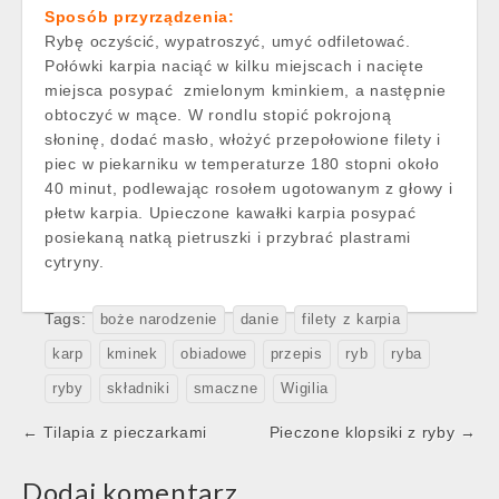
Sposób przyrządzenia:
Rybę oczyścić, wypatroszyć, umyć odfiletować.
Połówki karpia naciąć w kilku miejscach i nacięte
miejsca posypać zmielonym kminkiem, a następnie
obtoczyć w mące. W rondlu stopić pokrojoną
słoninę, dodać masło, włożyć przepołowione filety i
piec w piekarniku w temperaturze 180 stopni około
40 minut, podlewając rosołem ugotowanym z głowy i
płetw karpia. Upieczone kawałki karpia posypać
posiekaną natką pietruszki i przybrać plastrami
cytryny.
Tags:
boże narodzenie
danie
filety z karpia
karp
kminek
obiadowe
przepis
ryb
ryba
ryby
składniki
smaczne
Wigilia
Post
← Tilapia z pieczarkami
Pieczone klopsiki z ryby →
navigation
Dodaj komentarz