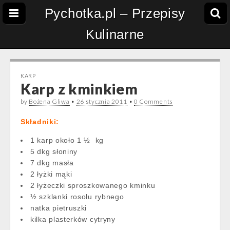
Pychotka.pl – Przepisy
Kulinarne
KARP
Karp z kminkiem
by
Bożena Gliwa
•
26 stycznia 2011
•
0 Comments
Składniki:
1 karp około 1 ½ kg
5 dkg słoniny
7 dkg masła
2 łyżki mąki
2 łyżeczki sproszkowanego kminku
½ szklanki rosołu rybnego
natka pietruszki
kilka plasterków cytryny