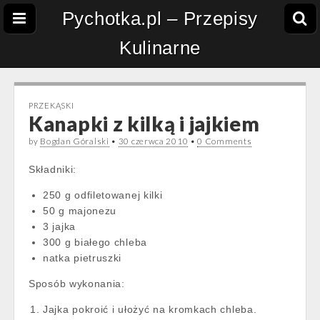
Pychotka.pl – Przepisy
Kulinarne
PRZEKĄSKI
Kanapki z kilką i jajkiem
by
Bogdan Góralski
•
30 czerwca 2010
•
0 Comments
Składniki:
250 g odfiletowanej kilki
50 g majonezu
3 jajka
300 g białego chleba
natka pietruszki
Sposób wykonania:
Jajka pokroić i ułożyć na kromkach chleba.