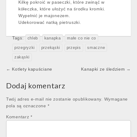
Kilkę pokroić w paseczki, które zwinąć w
kółeczka, które ułożyć na środku kromki.
Wypełnić je majonezem.
Udekorować natką pietruszki.
Tags:
chleb
kanapka
małe co nie co
przegryzki
przekąski
przepis
smaczne
zakąski
Post
← Kotlety kapuściane
Kanapki ze śledziem →
navigation
Dodaj komentarz
Twój adres e-mail nie zostanie opublikowany.
Wymagane
pola są oznaczone
*
Komentarz
*