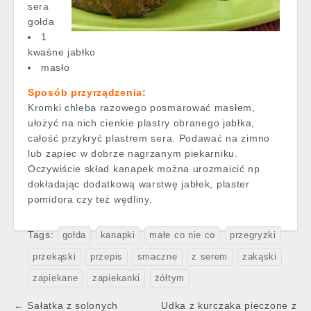
sera
gołda
1
kwaśne jabłko
masło
Sposób przyrządzenia:
Kromki chleba razowego posmarować masłem,
ułożyć na nich cienkie plastry obranego jabłka,
całość przykryć plastrem sera. Podawać na zimno
lub zapiec w dobrze nagrzanym piekarniku.
Oczywiście skład kanapek można urozmaicić np
dokładając dodatkową warstwę jabłek, plaster
pomidora czy też wędliny.
Tags:
gołda
kanapki
małe co nie co
przegryzki
przekąski
przepis
smaczne
z serem
zakąski
zapiekane
zapiekanki
żółtym
Post
← Sałatka z solonych
Udka z kurczaka pieczone z