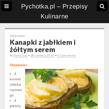
Pychotka.pl – Przepisy
Kulinarne
PRZEKĄSKI
Kanapki z jabłkiem i
żółtym serem
by
Daria Gaj
•
28 czerwca 2010
•
0 Comments
Składniki:
4
kromki
chleba
razowe
go
4
plastry