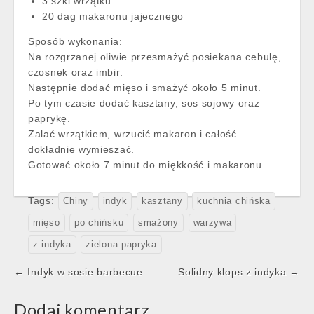
3 szkl wrzątku
20 dag makaronu jajecznego
Sposób wykonania:
Na rozgrzanej oliwie przesmażyć posiekana cebulę,
czosnek oraz imbir.
Następnie dodać mięso i smażyć około 5 minut.
Po tym czasie dodać kasztany, sos sojowy oraz
paprykę.
Zalać wrzątkiem, wrzucić makaron i całość
dokładnie wymieszać.
Gotować około 7 minut do miękkość i makaronu.
Tags:
Chiny
indyk
kasztany
kuchnia chińska
mięso
po chińsku
smażony
warzywa
z indyka
zielona papryka
Post
← Indyk w sosie barbecue
Solidny klops z indyka →
navigation
Dodaj komentarz