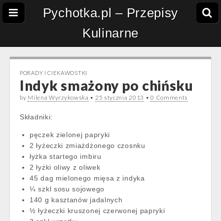
Pychotka.pl – Przepisy
Kulinarne
PORADY I CIEKAWOSTKI
Indyk smażony po chińsku
by
Milena Wyrzykowska
•
25 stycznia 2013
•
0 Comments
Składniki:
pęczek zielonej papryki
2 łyżeczki zmiażdżonego czosnku
łyżka startego imbiru
2 łyżki oliwy z oliwek
45 dag mielonego mięsa z indyka
¼ szkl sosu sojowego
140 g kasztanów jadalnych
½ łyżeczki kruszonej czerwonej papryki