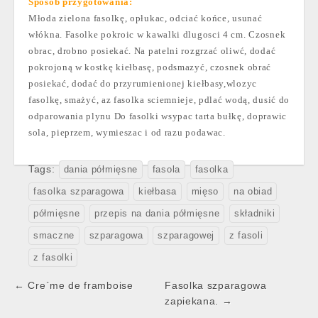
Sposób przygotowania:
Młoda zielona fasolkę, opłukac, odciać końce, usunać
włókna. Fasolke pokroic w kawalki dlugosci 4 cm. Czosnek
obrac, drobno posiekać. Na patelni rozgrzać oliwć, dodać
pokrojoną w kostkę kiełbasę, podsmazyć, czosnek obrać
posiekać, dodać do przyrumienionej kiełbasy,wlozyc
fasolkę, smażyć, az fasolka sciemnieje, pdlać wodą, dusić do
odparowania plynu Do fasolki wsypac tarta bułkę, doprawic
sola, pieprzem, wymieszac i od razu podawac.
Tags:
dania półmięsne
fasola
fasolka
fasolka szparagowa
kiełbasa
mięso
na obiad
półmięsne
przepis na dania półmięsne
składniki
smaczne
szparagowa
szparagowej
z fasoli
z fasolki
Post
← Cre`me de framboise
Fasolka szparagowa
navigation
zapiekana. →