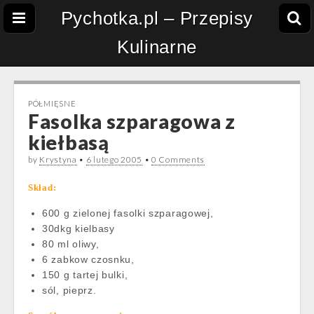
Pychotka.pl – Przepisy
Kulinarne
PÓŁMIĘSNE
Fasolka szparagowa z
kiełbasą
by
Krystyna
•
6 lutego 2005
•
0 Comments
Skład:
600 g zielonej fasolki szparagowej,
30dkg kielbasy
80 ml oliwy,
6 zabkow czosnku,
150 g tartej bulki,
sól, pieprz.