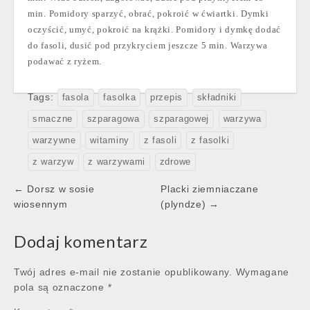
min. Pomidory sparzyć, obrać, pokroić w ćwiartki. Dymki
oczyścić, umyć, pokroić na krążki. Pomidory i dymkę dodać
do fasoli, dusić pod przykryciem jeszcze 5 min. Warzywa
podawać z ryżem.
Tags:
fasola
fasolka
przepis
składniki
smaczne
szparagowa
szparagowej
warzywa
warzywne
witaminy
z fasoli
z fasolki
z warzyw
z warzywami
zdrowe
Post
← Dorsz w sosie
Placki ziemniaczane
navigation
wiosennym
(plyndze) →
Dodaj komentarz
Twój adres e-mail nie zostanie opublikowany.
Wymagane
pola są oznaczone
*