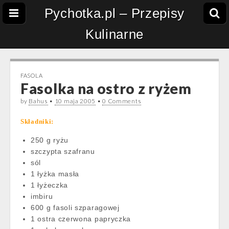
Pychotka.pl – Przepisy
Kulinarne
FASOLA
Fasolka na ostro z ryżem
by
Bahus
•
10 maja 2005
•
0 Comments
Składniki:
250 g ryżu
szczypta szafranu
sól
1 łyżka masła
1 łyżeczka
imbiru
600 g fasoli szparagowej
1 ostra czerwona papryczka