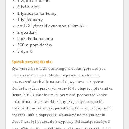
1 ząbek czosnku
3 łyżki oleju
1 łyżeczka kurkumy
1 łyżka curry
po 1/2 łyżeczki cynamonu i kminku
2 goździki
2 szklanki bulionu
300 g pomidorów
3 dymki
Sposób przyrządzenia:
Ryż wrzucić do 1/21 osolonego wrzątku, gotować pod
przykryciem 15 min. Masło rozpuścić z szafranem,
pozostawić na chwilę na patelni, wymieszać z ryżem.
Rondel z ryżem przykryć, wstawić do ciepłego piekarnika
(temp. 50°C). Fasolę umyć, oczyścić, poobcinać końce,
pokroić na małe kawałki. Papryczkę umyć, oczyścić,
pokroić. Czosnek obrać, posiekać. Olej rozgrzać, wrzucić
czosnek, imbir, papryczkę, obsmażyć na małym ogniu.
Dodać fasolę i pozostałe przyprawy. Mieszając smażyć 3
min. Wlać bulion, zagotować, dusić pod przykryciem 15