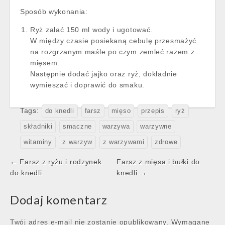
Sposób wykonania:
Ryż zalać 150 ml wody i ugotować.
W między czasie posiekaną cebulę przesmażyć
na rozgrzanym maśle po czym zemleć razem z
mięsem.
Następnie dodać jajko oraz ryż, dokładnie
wymieszać i doprawić do smaku.
Tags:
do knedli
farsz
mięso
przepis
ryż
składniki
smaczne
warzywa
warzywne
witaminy
z warzyw
z warzywami
zdrowe
Post
← Farsz z ryżu i rodzynek
Farsz z mięsa i bułki do
navigation
do knedli
knedli →
Dodaj komentarz
Twój adres e-mail nie zostanie opublikowany.
Wymagane