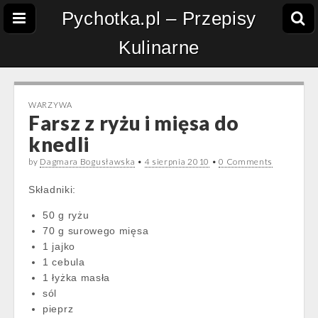
Pychotka.pl – Przepisy
Kulinarne
WARZYWA
Farsz z ryżu i mięsa do
knedli
by
Dagmara Bogusławska
•
4 sierpnia 2010
•
0 Comments
Składniki:
50 g ryżu
70 g surowego mięsa
1 jajko
1 cebula
1 łyżka masła
sól
pieprz