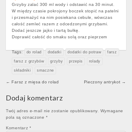
Grzyby zalać 300 ml wody i odstawić na 30 minut.
W między czasie pokrojony boczek stopić na patelni
i przesmażyć na nim posiekana cebule, wówczas
całość zemleć razem z odcedzonymi grzybami.
Dodać jeszcze jajko i tartą bułkę.
Doprawić całość do smaku solą oraz pieprzem
Tags:
do rolad
dodatki
dodatki do potraw
farsz
farsz z grzybów
grzyby
przepis
rolady
składniki
smaczne
Post
← Farsz z mięsa do rolad
Pieczony antrykot →
navigation
Dodaj komentarz
Twój adres e-mail nie zostanie opublikowany.
Wymagane
pola są oznaczone
*
Komentarz
*