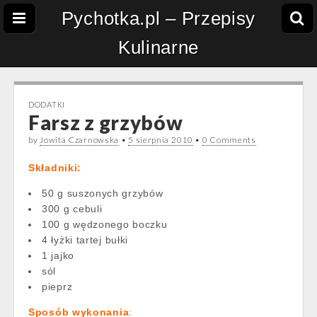
Pychotka.pl – Przepisy
Kulinarne
DODATKI
Farsz z grzybów
by
Jowita Czarnowska
•
5 sierpnia 2010
•
0 Comments
Składniki:
50 g suszonych grzybów
300 g cebuli
100 g wędzonego boczku
4 łyżki tartej bułki
1 jajko
sól
pieprz
Sposób
wykonania
: