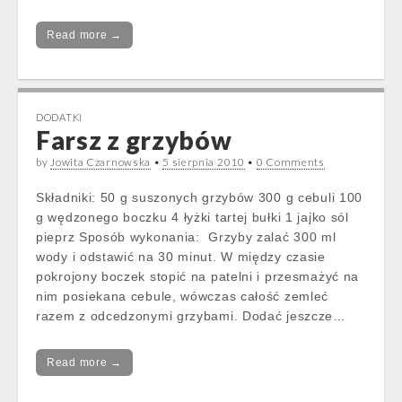
Read more →
DODATKI
Farsz z grzybów
by
Jowita Czarnowska
•
5 sierpnia 2010
•
0 Comments
Składniki: 50 g suszonych grzybów 300 g cebuli 100
g wędzonego boczku 4 łyżki tartej bułki 1 jajko sól
pieprz Sposób wykonania: Grzyby zalać 300 ml
wody i odstawić na 30 minut. W między czasie
pokrojony boczek stopić na patelni i przesmażyć na
nim posiekana cebule, wówczas całość zemleć
razem z odcedzonymi grzybami. Dodać jeszcze…
Read more →