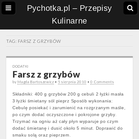
Pychotka.pl – Przepisy
Kulinarne
TAG:
FARSZ Z GRZYBÓW
DODATKI
Farsz z grzybów
by
Magda Bartoszewicz
•
5 sierpnia 2010
•
0 Comments
Składniki: 400 g grzybów 200 g cebuli 2 łyżki masła
3 łyżki śmietany sól pieprz Sposób wykonania:
Cebulę posiekać i zarumienić na rozgrzanym maśle,
po czym dodać oczyszczone i pokrojone grzyby.
Trzymać na ogniu aż cały płyn wyparuje po czym
dodać śmietanę i dusić około 5 minut. Doprawić do
smaku solą oraz pieprzem.