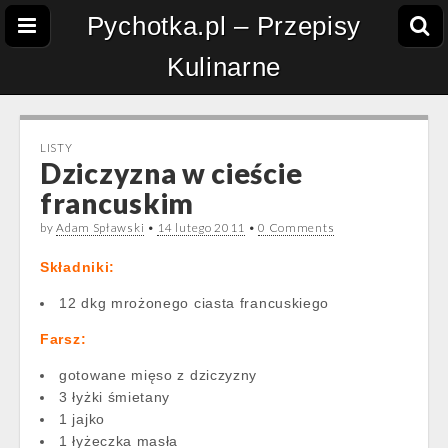
Pychotka.pl – Przepisy
Kulinarne
LISTY
Dziczyzna w cieście
francuskim
by
Adam Spławski
•
14 lutego 2011
•
0 Comments
Składniki:
12 dkg mrożonego ciasta francuskiego
Farsz:
gotowane mięso z dziczyzny
3 łyżki śmietany
1 jajko
1 łyżeczka masła