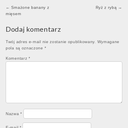
Post
← Smażone banany z
Ryż z rybą →
navigation
mięsem
Dodaj komentarz
Twój adres e-mail nie zostanie opublikowany.
Wymagane
pola są oznaczone
*
Komentarz
*
Nazwa
*
E-mail
*