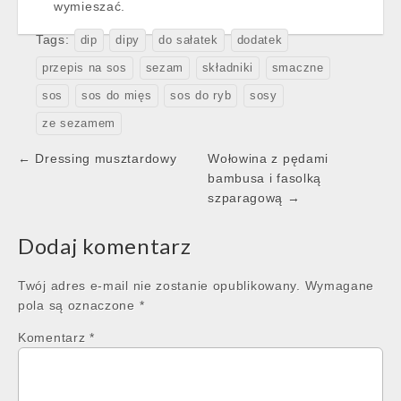
wymieszać.
Tags:
dip
dipy
do sałatek
dodatek
przepis na sos
sezam
składniki
smaczne
sos
sos do mięs
sos do ryb
sosy
ze sezamem
Post
← Dressing musztardowy
Wołowina z pędami
navigation
bambusa i fasolką
szparagową →
Dodaj komentarz
Twój adres e-mail nie zostanie opublikowany.
Wymagane
pola są oznaczone
*
Komentarz
*