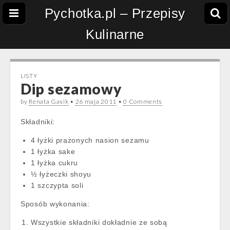
Pychotka.pl – Przepisy
Kulinarne
LISTY
Dip sezamowy
by
Renata Gasik
•
26 maja 2011
•
0 Comments
Składniki:
4 łyżki prażonych nasion sezamu
1 łyżka sake
1 łyżka cukru
½ łyżeczki shoyu
1 szczypta soli
Sposób wykonania:
Wszystkie składniki dokładnie ze sobą