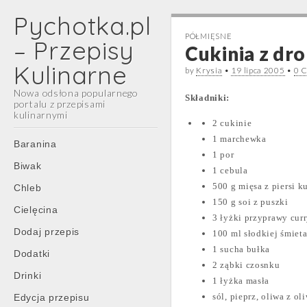
Pychotka.pl
PÓŁMIĘSNE
– Przepisy
Cukinia z d
Kulinarne
by
Krysia
•
19 lipca 2005
•
0 
Nowa odsłona popularnego
Składniki:
portalu z przepisami
kulinarnymi
2 cukinie
Main
1 marchewka
Skip
Baranina
1 por
menu
to
Biwak
1 cebula
content
500 g mięsa z piersi k
Chleb
150 g soi z puszki
Cielęcina
3 łyżki przyprawy cur
Dodaj przepis
100 ml słodkiej śmiet
1 sucha bułka
Dodatki
2 ząbki czosnku
Drinki
1 łyżka masła
sól, pieprz, oliwa z ol
Edycja przepisu