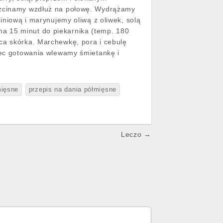
rozcinamy wzdłuż na połowę. Wydrążamy
miniową i marynujemy oliwą z oliwek, solą
a 15 minut do piekarnika (temp. 180
ca skórka. Marchewkę, pora i cebulę
niec gotowania wlewamy śmietankę i
mięsne
przepis na dania półmięsne
Leczo →