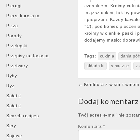
Pierogi
czosnkiem. Kroimy cukin
miąższ cukini, tak by pow
Piersi kurczaka
i pieprzem. Każdy kawał
Pizza
°C); pod koniec pieczeni
kroimy w cienkie paski i
Porady
dodajemy masło; doprawi
Przekąski
Przepisy na łososia
Tags:
cukinia
dania pó
Przetwory
składniki
smaczne
z 
Ryby
Post
← Konfitura z wiśni z winem
Ryż
navigation
Sałatki
Dodaj komentarz
Sałatki
Twój adres e-mail nie zosta
Search recipes
Sery
Komentarz
*
Sojowe