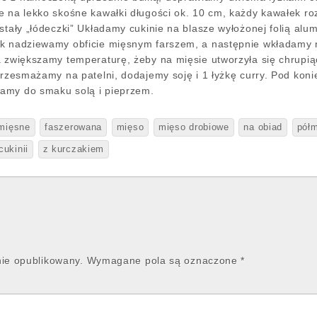
ie na lekko skośne kawałki długości ok. 10 cm, każdy kawałek 
stały „łódeczki” Układamy cukinie na blasze wyłożonej folią alu
ek nadziewamy obficie mięsnym farszem, a następnie wkładamy n
a zwiększamy temperaturę, żeby na mięsie utworzyła się chrupią
 przesmażamy na patelni, dodajemy soję i 1 łyżkę curry. Pod ko
amy do smaku solą i pieprzem.
łmięsne
faszerowana
mięso
mięso drobiowe
na obiad
pół
cukinii
z kurczakiem
nie opublikowany.
Wymagane pola są oznaczone
*