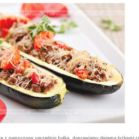
e z namoczoną uprzednio bułką, doprawiamy dwiema łyżkami cur