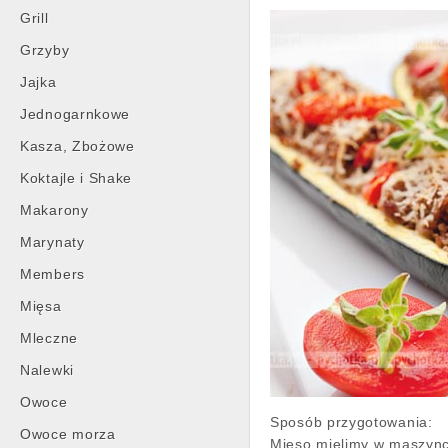
Grill
Grzyby
Jajka
Jednogarnkowe
Kasza, Zbożowe
Koktajle i Shake
Makarony
Marynaty
Members
Mięsa
Mleczne
Nalewki
Owoce
Sposób przygotowania:
Owoce morza
Mięso mielimy w maszync