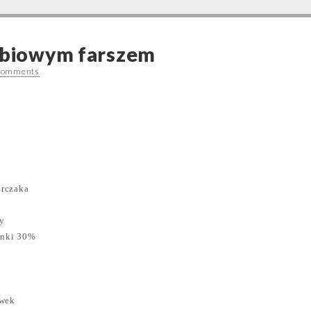
robiowym farszem
Comments
urczaka
ry
anki 30%
iwek