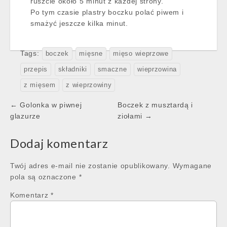
ruszcie około 5 minut z każdej strony.
Po tym czasie plastry boczku polać piwem i
smażyć jeszcze kilka minut.
Tags:
boczek
mięsne
mięso wieprzowe
przepis
składniki
smaczne
wieprzowina
z mięsem
z wieprzowiny
Post
← Golonka w piwnej
Boczek z musztardą i
navigation
glazurze
ziołami →
Dodaj komentarz
Twój adres e-mail nie zostanie opublikowany.
Wymagane
pola są oznaczone
*
Komentarz
*