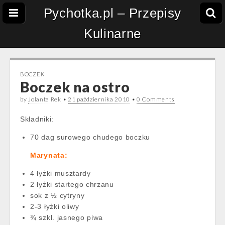
Pychotka.pl – Przepisy
Kulinarne
BOCZEK
Boczek na ostro
by
Jolanta Rek
•
21 października 2010
•
0 Comments
Składniki:
70 dag surowego chudego boczku
Marynata:
4 łyżki musztardy
2 łyżki startego chrzanu
sok z ½ cytryny
2-3 łyżki oliwy
¾ szkl. jasnego piwa