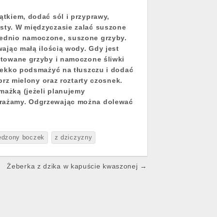
ątkiem, dodać sól i przyprawy,
sty. W międzyczasie zalać suszone
zednio namoczone, suszone grzyby.
wając małą ilością wody. Gdy jest
otowane grzyby i namoczone śliwki
 lekko podsmażyć na tłuszczu i dodać
prz mielony oraz roztarty czosnek.
mażką (jeżeli planujemy
mrażamy. Odgrzewając można dolewać
ędzony boczek
z dziczyzny
Żeberka z dzika w kapuście kwaszonej →