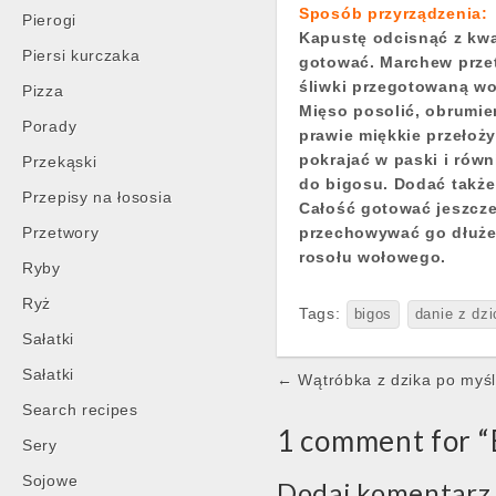
Sposób przyrządzenia:
Pierogi
Kapustę odcisnąć z kwa
Piersi kurczaka
gotować. Marchew przet
śliwki przegotowaną wo
Pizza
Mięso posolić, obrumien
Porady
prawie miękkie przełoż
pokrajać w paski i rów
Przekąski
do bigosu. Dodać także 
Przepisy na łososia
Całość gotować jeszcze
Przetwory
przechowywać go dłuże
rosołu wołowego.
Ryby
Ryż
Tags:
bigos
danie z dz
Sałatki
Post
Sałatki
← Wątróbka z dzika po myś
navigation
Search recipes
1 comment for “
Sery
Sojowe
Dodaj komentarz