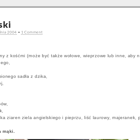
ski
dnia 2004
•
1 Comment
zny z kośćmi (może być także wołowe, wieprzowe lub inne, aby 
nego,
pionego sadła z dzika,
j,
bów,
k,
lka ziaren ziela angielskiego i pieprzu, liść laurowy, majeranek,
a mąki.