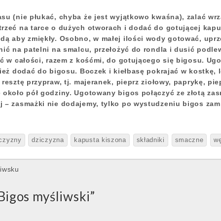
su (nie płukać, chyba że jest wyjątkowo kwaśna), zalać wrz
rzeć na tarce o dużych otworach i dodać do gotującej kapu
dą aby zmiękły. Osobno, w małej ilości wody gotować, upr
ić na patelni na smalcu, przełożyć do rondla i dusić podle
yć w całości, razem z kośćmi, do gotującego się bigosu. Ug
nież dodać do bigosu. Boczek i kiełbasę pokrajać w kostkę,
resztę przypraw, tj. majeranek, pieprz ziołowy, paprykę, pie
 około pół godziny. Ugotowany bigos połączyć ze złotą zas
j – zasmażki nie dodajemy, tylko po wystudzeniu bigos za
iczyzny
dziczyzna
kapusta kiszona
składniki
smaczne
w
liwsku
Bigos myśliwski
”