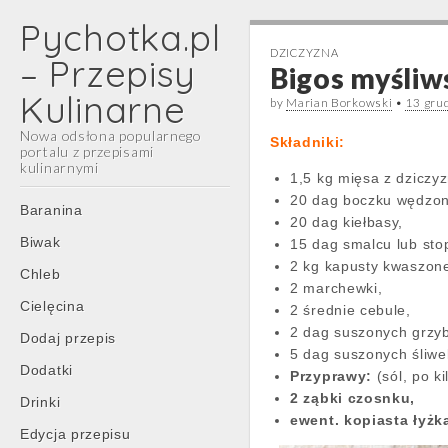
Pychotka.pl
DZICZYZNA
– Przepisy
Bigos myśliw
Kulinarne
by
Marian Borkowski
•
13 gru
Nowa odsłona popularnego
Składniki:
portalu z przepisami
kulinarnymi
1,5 kg mięsa z dziczy
20 dag boczku wędzo
Main
Skip
Baranina
20 dag kiełbasy,
menu
to
Biwak
15 dag smalcu lub sto
content
2 kg kapusty kwaszone
Chleb
2 marchewki,
Cielęcina
2 średnie cebule,
2 dag suszonych grzy
Dodaj przepis
5 dag suszonych śliwe
Dodatki
Przyprawy:
(sól, po ki
2 ząbki czosnku,
Drinki
ewent. kopiasta łyżk
Edycja przepisu