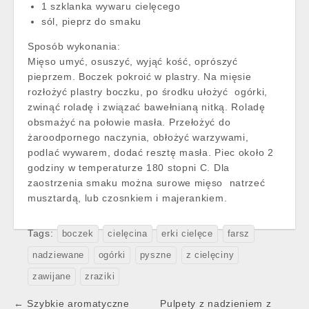
1 szklanka wywaru cielęcego
sól, pieprz do smaku
Sposób wykonania:
Mięso umyć, osuszyć, wyjąć kość, oprószyć
pieprzem. Boczek pokroić w plastry. Na mięsie
rozłożyć plastry boczku, po środku ułożyć ogórki,
zwinąć roladę i związać bawełnianą nitką. Roladę
obsmażyć na połowie masła. Przełożyć do
żaroodpornego naczynia, obłożyć warzywami,
podlać wywarem, dodać resztę masła. Piec około 2
godziny w temperaturze 180 stopni C. Dla
zaostrzenia smaku można surowe mięso natrzeć
musztardą, lub czosnkiem i majerankiem.
Tags:
boczek
cielęcina
erki cielęce
farsz
nadziewane
ogórki
pyszne
z cielęciny
zawijane
zraziki
Post
← Szybkie aromatyczne
Pulpety z nadzieniem z