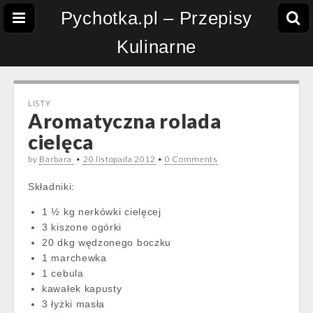
Pychotka.pl – Przepisy
Kulinarne
LISTY
Aromatyczna rolada
cielęca
by
Barbara
•
20 listopada 2012
•
0 Comments
Składniki:
1 ½ kg nerkówki cielęcej
3 kiszone ogórki
20 dkg wędzonego boczku
1 marchewka
1 cebula
kawałek kapusty
3 łyżki masła