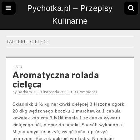
Pychotka.pl – Przepisy
Kulinarne
TAG:
ERKI CIELĘCE
LISTY
Aromatyczna rolada
cielęca
by
Barbara
•
20 listopada 2012
•
0 Comments
Składniki: 1 ½ kg nerkówki cielęcej 3 kiszone ogórki
20 dkg wędzonego boczku 1 marchewka 1 cebula
kawałek kapusty 3 łyżki masła 1 szklanka wywaru
cielęcego sól, pieprz do smaku Sposób wykonania:
Mięso umyć, osuszyć, wyjąć kość, oprószyć
pieprzem. Boczek pokroić w plastry. Na mięsie