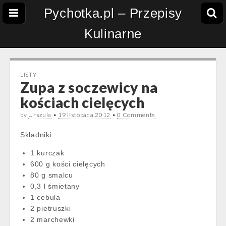
Pychotka.pl – Przepisy
Kulinarne
LISTY
Zupa z soczewicy na
kościach cielęcych
by
Urszula
•
19 listopada 2012
•
0 Comments
Składniki:
1 kurczak
600 g kości cielęcych
80 g smalcu
0,3 l śmietany
1 cebula
2 pietruszki
2 marchewki