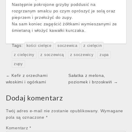
Następnie pokrojone grzyby poddusić na
rozgrzanym smalcu po czym oprószyć je solą oraz
pieprzem i przełożyć do zupy.
Na sam koniec zagęścić żółtkami wymieszanymi ze
śmietaną i włożyć kawałki kurczaka.
Tags:
kości cielęce
soczewica
z cielęcin
z cielęciny
z soczewicą
z soczewicy
zupa
zupy
Post
← Kefir z orzechami
Sałatka z melona,
navigation
włoskimi i ogórkami
poziomek i brzoskwiń →
Dodaj komentarz
Twój adres e-mail nie zostanie opublikowany.
Wymagane
pola są oznaczone
*
Komentarz
*