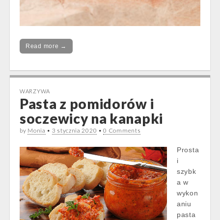
Read more →
WARZYWA
Pasta z pomidorów i
soczewicy na kanapki
by
Monia
•
3 stycznia 2020
•
0 Comments
Prosta
i
szybk
a w
wykon
aniu
pasta