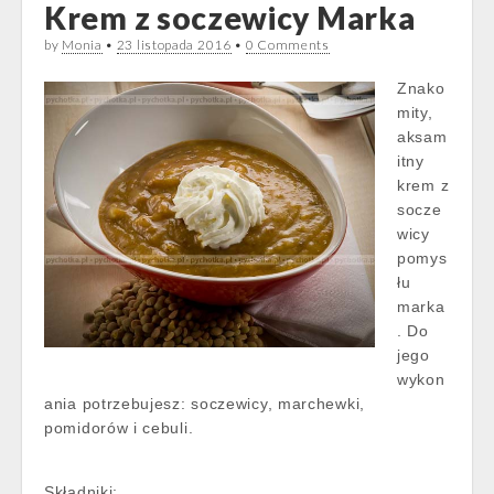
Krem z soczewicy Marka
by
Monia
•
23 listopada 2016
•
0 Comments
Znako
mity,
aksam
itny
krem z
socze
wicy
pomys
łu
marka
. Do
jego
wykon
ania potrzebujesz: soczewicy, marchewki,
pomidorów i cebuli.
Składniki: