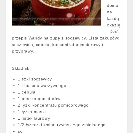
domu
na
każdą
okazję
. Dziś
przepis Wandy na zupę z soczewicy. Lista zakupów:
soczewica, cebula, koncentrat pomidorowy i
przyprawy.
Składniki:
1 szkl soczewicy
1 l bulionu warzywnego
1 cebula
1 puszka pomidorów
2 łyżki koncentratu pomidorowego
1 łyżka masła
1 listek laurowy
1/2 łyżeczki kminu rzymskiego zmielonego
sól