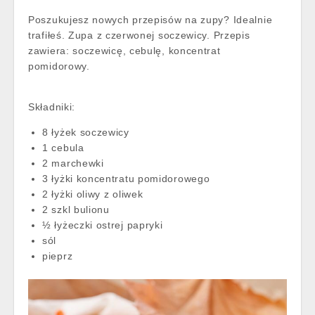
Poszukujesz nowych przepisów na zupy? Idealnie
trafiłeś. Zupa z czerwonej soczewicy. Przepis
zawiera: soczewicę, cebulę, koncentrat
pomidorowy.
Składniki:
8 łyżek soczewicy
1 cebula
2 marchewki
3 łyżki koncentratu pomidorowego
2 łyżki oliwy z oliwek
2 szkl bulionu
½ łyżeczki ostrej papryki
sól
pieprz