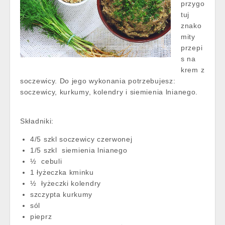
przygo
tuj
znako
mity
przepi
s na
krem z
soczewicy. Do jego wykonania potrzebujesz:
soczewicy, kurkumy, kolendry i siemienia lnianego.
Składniki:
4/5 szkl soczewicy czerwonej
1/5 szkl siemienia lnianego
½ cebuli
1 łyżeczka kminku
½ łyżeczki kolendry
szczypta kurkumy
sól
pieprz