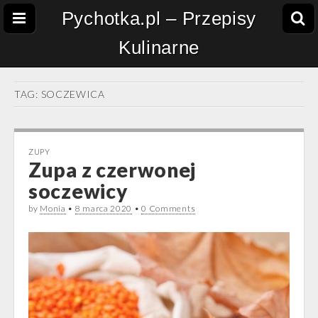
Pychotka.pl – Przepisy
Kulinarne
TAG:
SOCZEWICA
ZUPY
Zupa z czerwonej
soczewicy
by
Monia
•
8 marca 2020
•
0 Comments