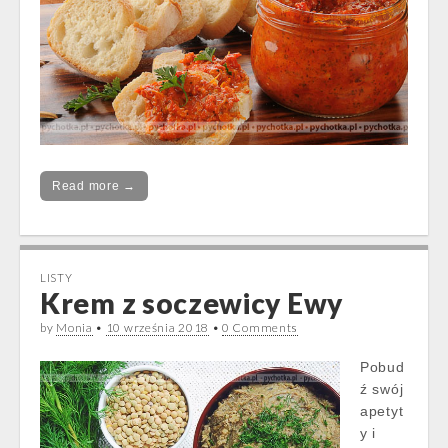
Read more →
LISTY
Krem z soczewicy Ewy
by
Monia
•
10 września 2018
•
0 Comments
Pobud
ź swój
apetyt
y i