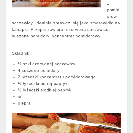
z
pomid
orów i
soczewicy. Idealnie sprawdzi się jako smarowidło na
kanapki. Przepis zawiera: czerwoną soczewicę,
suszone pomidory, koncentrat pomidorowy.
Składniki:
½ szkl czerwonej soczewicy
4 suszone pomidory
2 łyżeczki koncentratu pomidorowego
½ łyżeczki ostrej papryki
½ łyżeczki słodkiej papryki
sól
pieprz