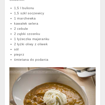
1,5 l bulionu
1,5 szkl soczewicy
1 marchewka
kawałek selera
2 cebule
2 ząbki czosnku
1 łyżeczka majeranku
2 łyżki oliwy z oliwek
sól
pieprz
śmietana do podania