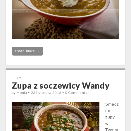
Read more →
LISTY
Zupa z soczewicy Wandy
by
Monia
•
22 listopada 2016
•
0 Comments
Smacz
ne
zupy
w
Twoim