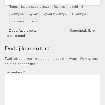
Tags:
fasola szparagowa
fasolka
skałdniki
warzywa
wywar
wywar z warzyw
z warzyw
ziemniaki
zupa
Post
← Zupa fasolowa z
Kapuśniak Ilony →
navigation
ziemniakami
Dodaj komentarz
Twój adres e-mail nie zostanie opublikowany.
Wymagane
pola są oznaczone
*
Komentarz
*