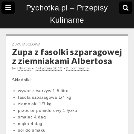
Pychotka.pl – Przepisy
Kulinarne
ZUPA FASOLOWA
Zupa z fasolki szparagowej
z ziemniakami Albertosa
by
albertos
•
7 stycznia 2010
•
0 Comments
Składniki:
wywar z warzyw 1,5 litra
fasola szparagowa 1/4 kg
ziemniaki 1/3 kg
przecier pomidorowy 1 łyżka
smalec 4 dag
mąka 4 dag
sól do smaku