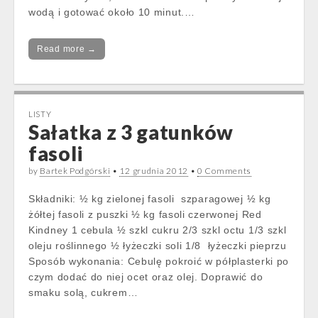
wodą i gotować około 10 minut.…
Read more →
LISTY
Sałatka z 3 gatunków
fasoli
by
Bartek Podgórski
•
12 grudnia 2012
•
0 Comments
Składniki: ½ kg zielonej fasoli szparagowej ½ kg
żółtej fasoli z puszki ½ kg fasoli czerwonej Red
Kindney 1 cebula ½ szkl cukru 2/3 szkl octu 1/3 szkl
oleju roślinnego ½ łyżeczki soli 1/8 łyżeczki pieprzu
Sposób wykonania: Cebulę pokroić w półplasterki po
czym dodać do niej ocet oraz olej. Doprawić do
smaku solą, cukrem…