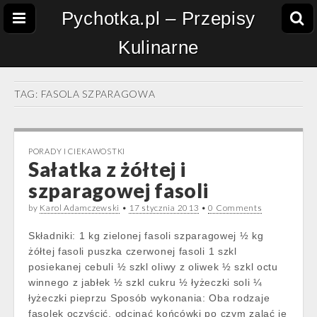
Pychotka.pl – Przepisy
Kulinarne
TAG:
FASOLA SZPARAGOWA
PORADY I CIEKAWOSTKI
Sałatka z żółtej i
szparagowej fasoli
by
Karol Adamczewski
•
17 stycznia 2013
•
0 Comments
Składniki: 1 kg zielonej fasoli szparagowej ½ kg
żółtej fasoli puszka czerwonej fasoli 1 szkl
posiekanej cebuli ½ szkl oliwy z oliwek ½ szkl octu
winnego z jabłek ½ szkl cukru ½ łyżeczki soli ¼
łyżeczki pieprzu Sposób wykonania: Oba rodzaje
fasolek oczyścić, odcinać końcówki po czym zalać je