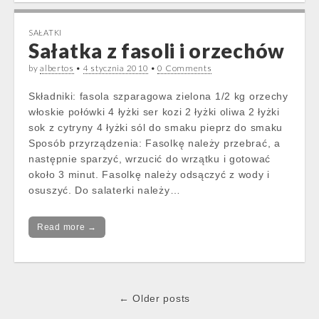
SAŁATKI
Sałatka z fasoli i orzechów
by
albertos
•
4 stycznia 2010
•
0 Comments
Składniki: fasola szparagowa zielona 1/2 kg orzechy
włoskie połówki 4 łyżki ser kozi 2 łyżki oliwa 2 łyżki
sok z cytryny 4 łyżki sól do smaku pieprz do smaku
Sposób przyrządzenia: Fasolkę należy przebrać, a
następnie sparzyć, wrzucić do wrzątku i gotować
około 3 minut. Fasolkę należy odsączyć z wody i
osuszyć. Do salaterki należy…
Read more →
Post
← Older posts
navigation