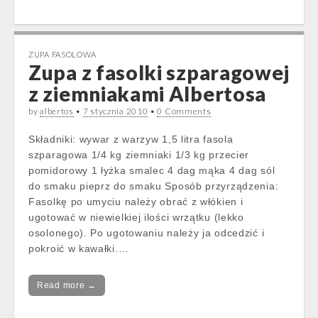
ZUPA FASOLOWA
Zupa z fasolki szparagowej
z ziemniakami Albertosa
by
albertos
•
7 stycznia 2010
•
0 Comments
Składniki: wywar z warzyw 1,5 litra fasola
szparagowa 1/4 kg ziemniaki 1/3 kg przecier
pomidorowy 1 łyżka smalec 4 dag mąka 4 dag sól
do smaku pieprz do smaku Sposób przyrządzenia:
Fasolkę po umyciu należy obrać z włókien i
ugotować w niewielkiej ilości wrzątku (lekko
osolonego). Po ugotowaniu należy ja odcedzić i
pokroić w kawałki.…
Read more →