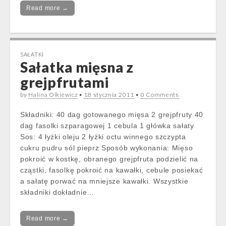
Read more →
SAŁATKI
Sałatka mięsna z
grejpfrutami
by
Halina Olkiewicz
•
18 stycznia 2011
•
0 Comments
Składniki: 40 dag gotowanego mięsa 2 grejpfruty 40
dag fasolki szparagowej 1 cebula 1 główka sałaty
Sos: 4 łyżki oleju 2 łyżki octu winnego szczypta
cukru pudru sól pieprz Sposób wykonania: Mięso
pokroić w kostkę, obranego grejpfruta podzielić na
cząstki, fasolkę pokroić na kawałki, cebule posiekać
a sałatę porwać na mniejsze kawałki. Wszystkie
składniki dokładnie…
Read more →