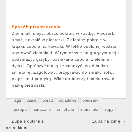
Sposób przyrządzenia:
Ziemniaki umyć, obrać pokroić w kostkę. Pieczarki
umyć, pokroić w plasterki. Zieleninę pokroić w
krążki, cebulę na kawałki. W lekko osolonej wodzie
ugotować ziemniaki. W tym czasie na gorącym oleju
podsmażyć grzyby, posiekane cebule, zieleninę i
dymki. Oprószyć mąką i zasmażyć, wlać bulion i
śmietanę. Zagotować, przyprawić do smaku solą ,
pieprzem i papryką. Wlać do talerzy i udekorować
natką pietruszki.
Tags:
danie
obiad
obiadowe
pieczarki
przepis
smaczne
śmietana
ziemniaki
zupy
Post
← Zupa z cukinii z
Zupa na zimę →
navigation
czosnkiem