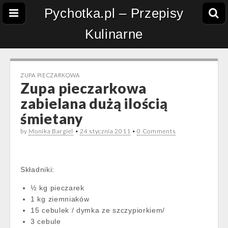
Pychotka.pl – Przepisy
Kulinarne
ZUPA PIECZARKOWA
Zupa pieczarkowa
zabielana dużą ilością
śmietany
by
Monika Bargiel
•
24 stycznia 2011
•
0 Comments
Składniki:
½ kg pieczarek
1 kg ziemniaków
15 cebulek / dymka ze szczypiorkiem/
3 cebule