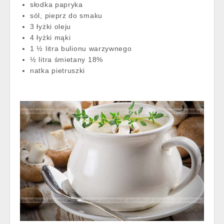
słodka papryka
sól, pieprz do smaku
3 łyżki oleju
4 łyżki mąki
1 ½ litra bulionu warzywnego
½ litra śmietany 18%
natka pietruszki