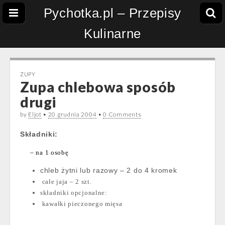
Pychotka.pl – Przepisy
Kulinarne
ZUPY
Zupa chlebowa sposób
drugi
by
Eljot
•
20 grudnia 2004
•
0 Comments
Składniki:
– na 1 osobę
chleb żytni lub razowy – 2 do 4 kromek
całe jaja – 2 szt.
składniki opcjonalne:
kawałki pieczonego mięsa