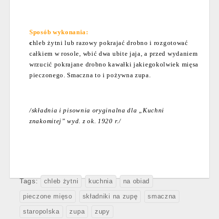
Sposób wykonania:
c
hleb żytni lub razowy pokrajać drobno i rozgotować
całkiem w rosole, wbić dwa ubite jaja, a przed wydaniem
wrzucić pokrajane drobno kawałki jakiegokolwiek mięsa
pieczonego. Smaczna to i pożywna zupa.
/składnia i pisownia oryginalna dla „Kuchni
znakomitej” wyd. z ok. 1920 r./
Tags:
chleb żytni
kuchnia
na obiad
pieczone mięso
składniki na zupę
smaczna
staropolska
zupa
zupy