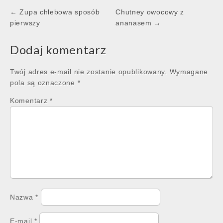
Post
← Zupa chlebowa sposób
Chutney owocowy z
navigation
pierwszy
ananasem →
Dodaj komentarz
Twój adres e-mail nie zostanie opublikowany.
Wymagane
pola są oznaczone
*
Komentarz
*
Nazwa
*
E-mail
*