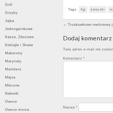
Grill
Tags:
figi
koreczki
m
Grzyby
Jajka
Post
← Truskawkowo-melonowy j
Jednogarnkowe
navigation
Dodaj komentarz
Kasza, Zbożowe
Koktajle i Shake
Twój adres e-mail nie zosta
Makarony
Komentarz
*
Marynaty
Members
Mięsa
Mleczne
Nalewki
Owoce
Nazwa
*
Owoce morza