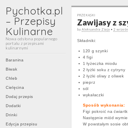
Pychotka.pl
PRZEKĄSKI
– Przepisy
Zawijasy z szy
Kulinarne
by
Aleksandra Ziaja
•
2 wrześ
Nowa odsłona popularnego
Składniki:
portalu z przepisami
kulinarnymi
120 g szynki
4 figi
Main
Skip
Baranina
1 łyżeczka miodu
menu
to
Biwak
2 łyżki soku z cytryny
content
2 łyżki oliwy z oliwek
Chleb
pieprz
Cielęcina
sól
wykałaczki
Dodaj przepis
Sposób wykonania:
Dodatki
Figi pokroić na ćwiart
Drinki
Następnie miód wymies
Edycja przepisu
W powstałym sosie obto