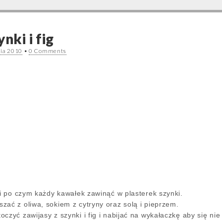
nki i fig
nia 2010
•
0 Comments
ki po czym każdy kawałek zawinąć w plasterek szynki.
zać z oliwa, sokiem z cytryny oraz solą i pieprzem.
czyć zawijasy z szynki i fig i nabijać na wykałaczkę aby się nie