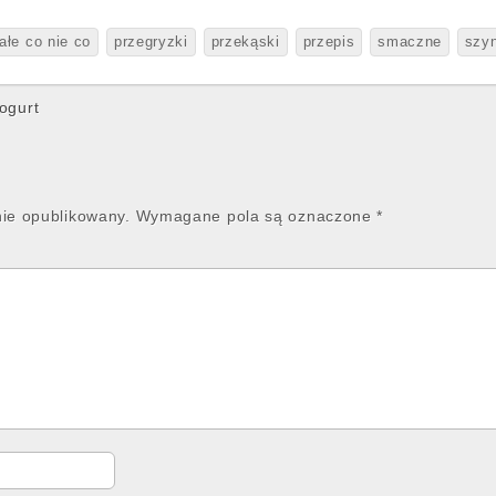
ałe co nie co
przegryzki
przekąski
przepis
smaczne
szy
ogurt
nie opublikowany.
Wymagane pola są oznaczone
*