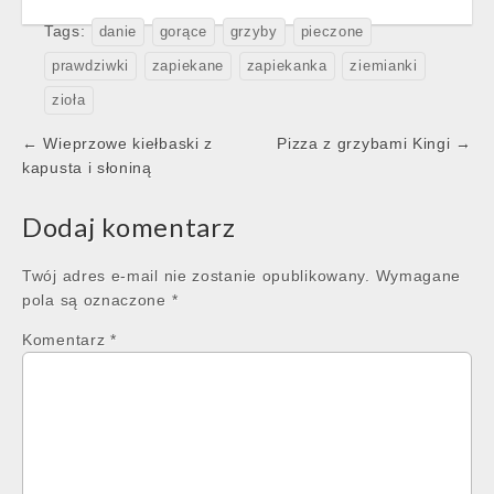
Tags:
danie
gorące
grzyby
pieczone
prawdziwki
zapiekane
zapiekanka
ziemianki
zioła
Post
← Wieprzowe kiełbaski z
Pizza z grzybami Kingi →
navigation
kapusta i słoniną
Dodaj komentarz
Twój adres e-mail nie zostanie opublikowany.
Wymagane
pola są oznaczone
*
Komentarz
*