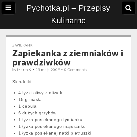
Pychotka.pl – Przepisy
Kulinarne
ZAPIEKANKI
Zapiekanka z ziemniaków i
prawdziwków
by
Marta K
•
25 maja 2009
•
0 Comments
Składniki:
4 łyżki oliwy z oliwek
15 g masła
1 cebula
6 dużych grzybów
1 łyżka posiekanego tymianku
1 łyżka posiekanego majeranku
1 łyżka posiekanej natki pietruszki