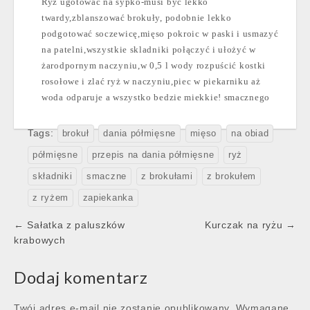
Ryż ugotować na sypko-musi być lekko
twardy,zblanszować brokuły, podobnie lekko
podgotować soczewicę,mięso pokroic w paski i usmazyć
na patelni,wszystkie skladniki połączyć i ułożyć w
żarodpornym naczyniu,w 0,5 l wody rozpuścić kostki
rosołowe i zlać ryż w naczyniu,piec w piekarniku aż
woda odparuje a wszystko bedzie miekkie! smacznego
Tags:
brokuł
dania półmięsne
mięso
na obiad
półmięsne
przepis na dania półmięsne
ryż
składniki
smaczne
z brokułami
z brokułem
z ryżem
zapiekanka
Post
← Sałatka z paluszków
Kurczak na ryżu →
navigation
krabowych
Dodaj komentarz
Twój adres e-mail nie zostanie opublikowany.
Wymagane