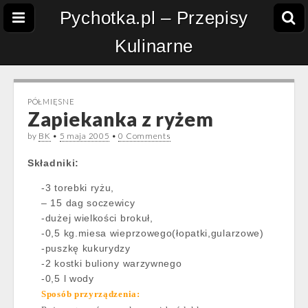
Pychotka.pl – Przepisy
Kulinarne
PÓŁMIĘSNE
Zapiekanka z ryżem
by
BK
•
5 maja 2005
•
0 Comments
Składniki:
-3 torebki ryżu,
– 15 dag soczewicy
-dużej wielkości brokuł,
-0,5 kg.miesa wieprzowego(łopatki,gularzowe)
-puszkę kukurydzy
-2 kostki buliony warzywnego
-0,5 l wody
Sposób przyrządzenia: