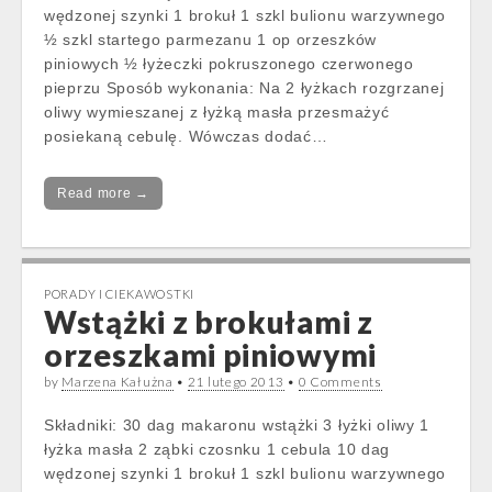
wędzonej szynki 1 brokuł 1 szkl bulionu warzywnego
½ szkl startego parmezanu 1 op orzeszków
piniowych ½ łyżeczki pokruszonego czerwonego
pieprzu Sposób wykonania: Na 2 łyżkach rozgrzanej
oliwy wymieszanej z łyżką masła przesmażyć
posiekaną cebulę. Wówczas dodać…
Read more →
PORADY I CIEKAWOSTKI
Wstążki z brokułami z
orzeszkami piniowymi
by
Marzena Kałużna
•
21 lutego 2013
•
0 Comments
Składniki: 30 dag makaronu wstążki 3 łyżki oliwy 1
łyżka masła 2 ząbki czosnku 1 cebula 10 dag
wędzonej szynki 1 brokuł 1 szkl bulionu warzywnego