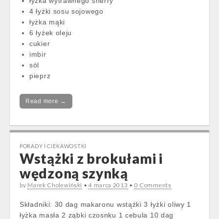
łyżka wytrawnego sherry
4 łyżki sosu sojowego
łyżka mąki
6 łyżek oleju
cukier
imbir
sól
pieprz
Read more →
PORADY I CIEKAWOSTKI
Wstążki z brokułami i
wędzoną szynką
by
Marek Cholewiński
•
4 marca 2013
•
0 Comments
Składniki: 30 dag makaronu wstążki 3 łyżki oliwy 1
łyżka masła 2 ząbki czosnku 1 cebula 10 dag