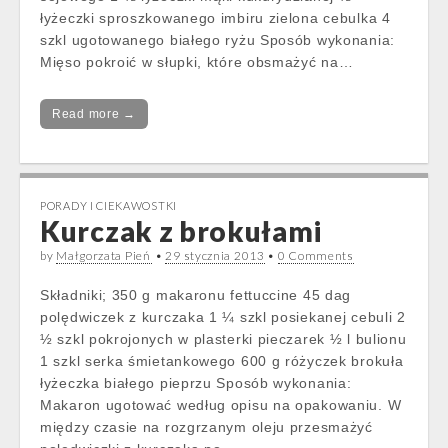
łyżeczki sproszkowanego imbiru zielona cebulka 4
szkl ugotowanego białego ryżu Sposób wykonania:
Mięso pokroić w słupki, które obsmażyć na…
Read more →
PORADY I CIEKAWOSTKI
Kurczak z brokułami
by
Małgorzata Pień
•
29 stycznia 2013
•
0 Comments
Składniki; 350 g makaronu fettuccine 45 dag
polędwiczek z kurczaka 1 ¼ szkl posiekanej cebuli 2
½ szkl pokrojonych w plasterki pieczarek ½ l bulionu
1 szkl serka śmietankowego 600 g różyczek brokuła
łyżeczka białego pieprzu Sposób wykonania:
Makaron ugotować według opisu na opakowaniu. W
między czasie na rozgrzanym oleju przesmażyć