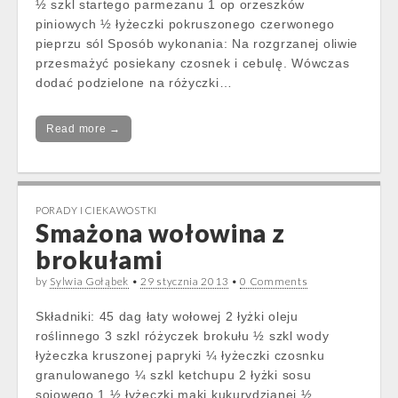
½ szkl startego parmezanu 1 op orzeszków
piniowych ½ łyżeczki pokruszonego czerwonego
pieprzu sól Sposób wykonania: Na rozgrzanej oliwie
przesmażyć posiekany czosnek i cebulę. Wówczas
dodać podzielone na różyczki…
Read more →
PORADY I CIEKAWOSTKI
Smażona wołowina z
brokułami
by
Sylwia Gołąbek
•
29 stycznia 2013
•
0 Comments
Składniki: 45 dag łaty wołowej 2 łyżki oleju
roślinnego 3 szkl różyczek brokułu ½ szkl wody
łyżeczka kruszonej papryki ¼ łyżeczki czosnku
granulowanego ¼ szkl ketchupu 2 łyżki sosu
sojowego 1 ½ łyżeczki mąki kukurydzianej ½