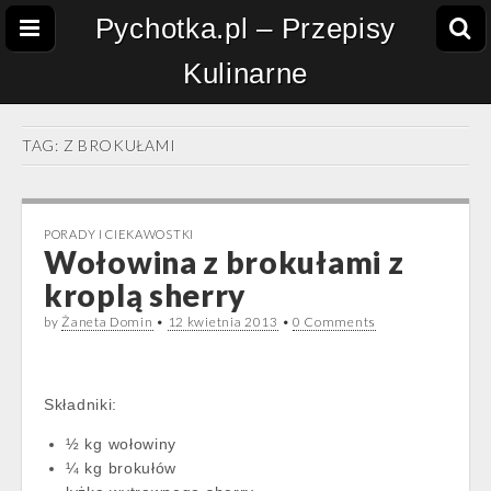
Pychotka.pl – Przepisy
Kulinarne
TAG:
Z BROKUŁAMI
PORADY I CIEKAWOSTKI
Wołowina z brokułami z
kroplą sherry
by
Żaneta Domin
•
12 kwietnia 2013
•
0 Comments
Składniki:
½ kg wołowiny
¼ kg brokułów