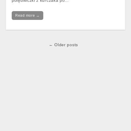
polędwiczki z kurczaka po…
Read more →
Post
← Older posts
navigation