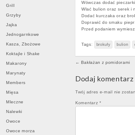
Wówczas dodać pieczarki
Grill
Wlać bulion oraz serek i
Grzyby
Dodać kurczaka oraz brok
Doprawić do smaku piepr
Jajka
Przed podaniem wymiesz
Jednogarnkowe
Kasza, Zbożowe
Tags:
brokuły
bulion
Koktajle i Shake
Post
← Bakłażan z pomidorami
Makarony
navigation
Marynaty
Dodaj komentarz
Members
Twój adres e-mail nie zosta
Mięsa
Mleczne
Komentarz
*
Nalewki
Owoce
Owoce morza