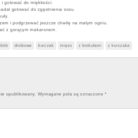
 i gotować do miękkości.
 nadal gotować do zgęstnienia sosu.
uły.
zem i podgrzewać jeszcze chwilę na małym ogniu.
ać z gorącym makaronem.
drób
drobiowe
kurczak
mięso
z brokułami
z kurczaka
nie opublikowany.
Wymagane pola są oznaczone
*