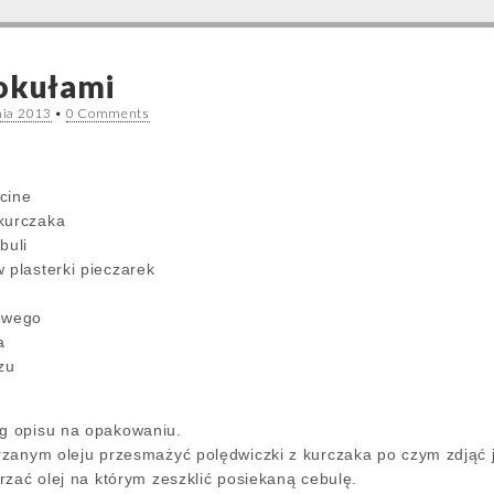
okułami
nia 2013
•
0 Comments
cine
kurczaka
buli
 plasterki pieczarek
kowego
a
zu
g opisu na opakowaniu.
zanym oleju przesmażyć polędwiczki z kurczaka po czym zdjąć je
rzać olej na którym zeszklić posiekaną cebulę.