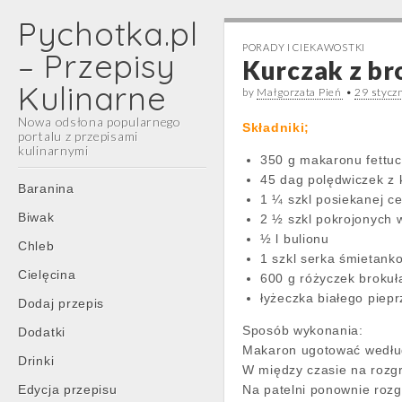
Pychotka.pl
PORADY I CIEKAWOSTKI
– Przepisy
Kurczak z br
Kulinarne
by
Małgorzata Pień
•
29 stycz
Nowa odsłona popularnego
Składniki;
portalu z przepisami
kulinarnymi
350 g makaronu fettuc
45 dag polędwiczek z 
Main
Skip
Baranina
1 ¼ szkl posiekanej ce
menu
to
Biwak
2 ½ szkl pokrojonych w
content
½ l bulionu
Chleb
1 szkl serka śmietan
Cielęcina
600 g różyczek brokuł
łyżeczka białego piepr
Dodaj przepis
Sposób wykonania:
Dodatki
Makaron ugotować wedłu
Drinki
W między czasie na rozgr
Edycja przepisu
Na patelni ponownie rozg