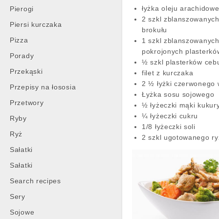
łyżka oleju arachidow
Pierogi
2 szkl zblanszowanych
Piersi kurczaka
brokułu
Pizza
1 szkl zblanszowanych
pokrojonych plasterk
Porady
½ szkl plasterków cebu
Przekąski
filet z kurczaka
2 ½ łyżki czerwonego 
Przepisy na łososia
Łyżka sosu sojowego
Przetwory
½ łyżeczki mąki kukur
¼ łyżeczki cukru
Ryby
1/8 łyżeczki soli
Ryż
2 szkl ugotowanego r
Sałatki
Sałatki
Search recipes
Sery
Sojowe