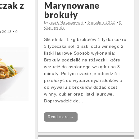
czak z
Marynowane
brokuły
by
Jacek Matuszewski
•
6 grudnia 2012
•
0
Comments
ia 2013
•
0
Składniki: 1 kg brokułów 1 łyżka cukru
3 łyżeczka soli 1 szkl octu winnego 2
listki laurowe Sposób wykonania:
Brokuły podzielić na różyczki, które
wrzucić do osolonego wrzątku na 3
minuty. Po tym czasie je odcedzić i
przełożyć do wyparzonych słoików a
do wywaru z brokułów dodać ocet
winny, cukier oraz listki laurowe.
Doprowadzić do…
Read more →