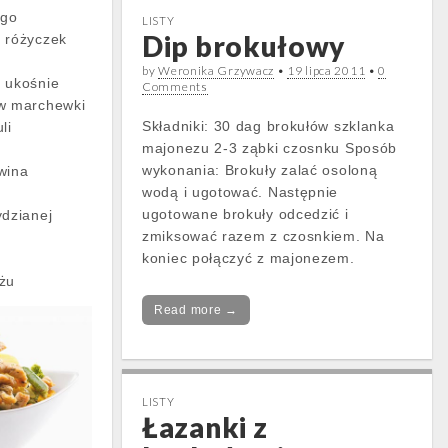
ego
LISTY
Dip brokułowy
 różyczek
by
Weronika Grzywacz
•
19 lipca 2011
•
0
 ukośnie
Comments
ów marchewki
Składniki: 30 dag brokułów szklanka
li
majonezu 2-3 ząbki czosnku Sposób
wykonania: Brokuły zalać osoloną
wina
wodą i ugotować. Następnie
ugotowane brokuły odcedzić i
ydzianej
zmiksować razem z czosnkiem. Na
koniec połączyć z majonezem.
yżu
Read more →
LISTY
Łazanki z