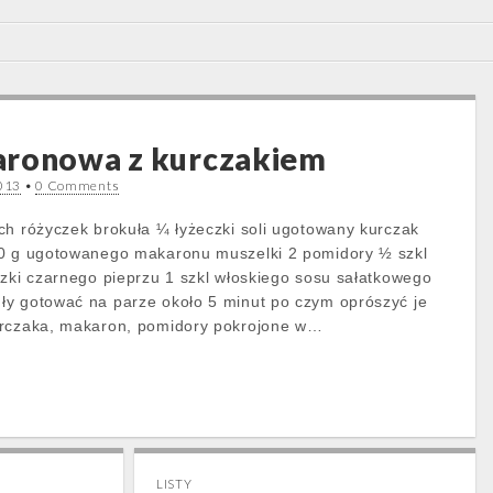
aronowa z kurczakiem
2013
•
0 Comments
ch różyczek brokuła ¼ łyżeczki soli ugotowany kurczak
50 g ugotowanego makaronu muszelki 2 pomidory ½ szkl
czki czarnego pieprzu 1 szkl włoskiego sosu sałatkowego
ły gotować na parze około 5 minut po czym oprószyć je
urczaka, makaron, pomidory pokrojone w…
LISTY