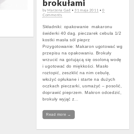
brokułami
by
Marzena Gad
•
31 maja 2011
•
0
Comments
Składniki: opakowanie makaronu
świderki 40 dag. pieczarek cebula 1/2
kostki masła sól pieprz
Przygotowanie: Makaron ugotować wg
przepisu na opakowaniu. Brokuły
wrzucić na gotującą się osoloną wodę
i ugotować do miękkości. Masło
roztopić, zeszklić na nim cebulę,
włożyć opłukane i starte na dużych
oczkach pieczarki, usmażyć – posolić,
doprawić pieprzem. Makron odcedzić,
brokuły wyjąć z…
Read more →