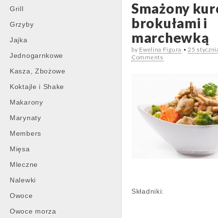
Smażony kur
Grill
brokułami i
Grzyby
marchewką
Jajka
by
Ewelina Figura
•
25 styczn
Jednogarnkowe
Comments
Kasza, Zbożowe
Koktajle i Shake
Makarony
Marynaty
Members
Mięsa
Mleczne
Nalewki
Składniki:
Owoce
Owoce morza