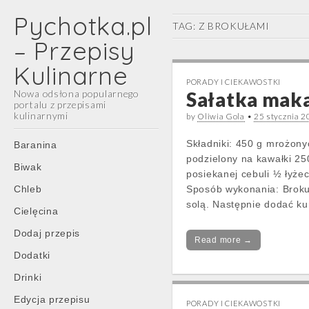
Pychotka.pl
TAG:
Z BROKUŁAMI
– Przepisy
Kulinarne
PORADY I CIEKAWOSTKI
Nowa odsłona popularnego
Sałatka mak
portalu z przepisami
kulinarnymi
by
Oliwia Gola
•
25 stycznia 
Main
Skip
Składniki: 450 g mrożony
Baranina
menu
to
podzielony na kawałki 2
Biwak
content
posiekanej cebuli ½ łyże
Chleb
Sposób wykonania: Broku
solą. Następnie dodać k
Cielęcina
Dodaj przepis
Read more →
Dodatki
Drinki
Edycja przepisu
PORADY I CIEKAWOSTKI