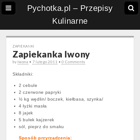
Pychotka.pl – Przepisy
Kulinarne
ZAPIEKANKI
Zapiekanka Iwony
by
Iwona
•
7 lutego 2011
•
0 Comments
Składniki:
2 cebule
2 czerwone papryki
½ kg wędlin/ boczek, kiełbasa, szynka/
4 łyżki masła
8 jajek
5 bułek kajzerek
sól, pieprz do smaku
Sposób przyrządzenia: