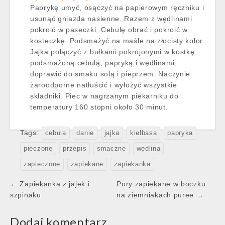
Paprykę umyć, osączyć na papierowym ręczniku i
usunąć gniazda nasienne. Razem z wędlinami
pokroić w paseczki. Cebulę obrać i pokroić w
kosteczkę. Podsmażyć na maśle na złocisty kolor.
Jajka połączyć z bułkami pokrojonymi w kostkę,
podsmażoną cebulą, papryką i wędlinami,
doprawić do smaku solą i pieprzem. Naczynie
żaroodporne natłuścić i wyłożyć wszystkie
składniki. Piec w nagrzanym piekarniku do
temperatury 160 stopni około 30 minut.
Tags:
cebula
danie
jajka
kiełbasa
papryka
pieczone
przepis
smaczne
wędlina
zapieczone
zapiekane
zapiekanka
Post
← Zapiekanka z jajek i
Pory zapiekane w boczku
navigation
szpinaku
na ziemniakach puree →
Dodaj komentarz