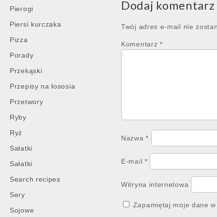
Dodaj komentarz
Pierogi
Piersi kurczaka
Twój adres e-mail nie zosta
Pizza
Komentarz
*
Porady
Przekąski
Przepisy na łososia
Przetwory
Ryby
Ryż
Nazwa
*
Sałatki
E-mail
*
Sałatki
Search recipes
Witryna internetowa
Sery
Zapamiętaj moje dane w 
Sojowe