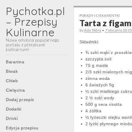
Pychotka.pl
PORADY I CIEKAWOSTKI
– Przepisy
Tarta z figa
Kulinarne
by
Ada Skóra
•
7 stycznia 201
Nowa odsłona popularnego
Składniki:
portalu z przepisami
kulinarnymi
¾ szkl mąki z proszki
szczypta soli
Main
Skip
Baranina
75 g masła
menu
to
Biwak
2/3 szkl mielonych mi
content
zimna woda
Chleb
6 świeżych fig
Cielęcina
½ szkl miałkiego cukr
2 ½ szkl wody
Dodaj przepis
500 g sera risotta
Dodatki
4 żółtka
½ łyżeczki olejku wani
Drinki
2 łyżki płynnego miod
Edycja przepisu