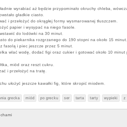
kładnie wyrabiać aż będzie przypominało okruchy chleba, wówc
powstało gładkie ciasto.
wać i przełożyć do okrągłej formy wysmarowanej tłuszczem.
ożyć papier i wysypać na niego fasole.
wstawić do lodówki na 30 minut.
asto do piekarnika rozgrzanego do 190 stopni na około 15 minut
 fasolą i piec jeszcze przez 5 minut.
lka wlać wodę, dodać figi oraz cukier i gotować około 10 minut
ółtka, miód oraz reszt cukru.
ać i przełożyć na tratę.
hu ułożyć jeszcze kawałki fig, które skropić miodem.
nia grecka
miód
po grecku
ser
tarta
tarty
wypieki
z
echami