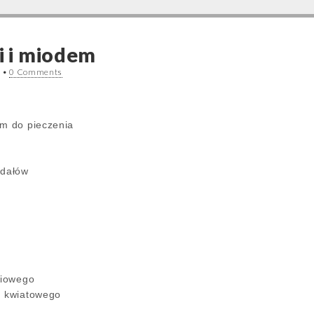
mi i miodem
3
•
0 Comments
em do pieczenia
gdałów
u
liowego
u kwiatowego