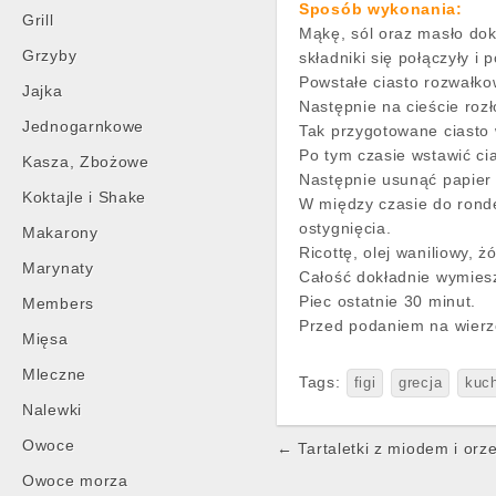
Sposób wykonania:
Grill
Mąkę, sól oraz masło do
Grzyby
składniki się połączyły i 
Powstałe ciasto rozwałko
Jajka
Następnie na cieście rozł
Jednogarnkowe
Tak przygotowane ciasto 
Po tym czasie wstawić ci
Kasza, Zbożowe
Następnie usunąć papier z
Koktajle i Shake
W między czasie do ronde
ostygnięcia.
Makarony
Ricottę, olej waniliowy, ż
Marynaty
Całość dokładnie wymiesz
Piec ostatnie 30 minut.
Members
Przed podaniem na wierzc
Mięsa
Mleczne
Tags:
figi
grecja
kuch
Nalewki
Post
Owoce
← Tartaletki z miodem i orz
navigation
Owoce morza