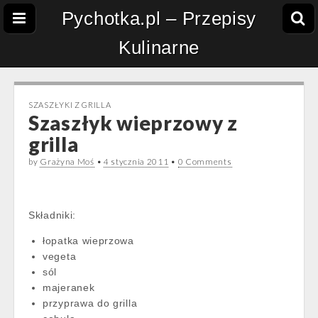
Pychotka.pl – Przepisy
Kulinarne
SZASZŁYKI Z GRILLA
Szaszłyk wieprzowy z
grilla
by
Grażyna Moś
•
4 stycznia 2011
•
0 Comments
Składniki:
łopatka wieprzowa
vegeta
sól
majeranek
przyprawa do grilla