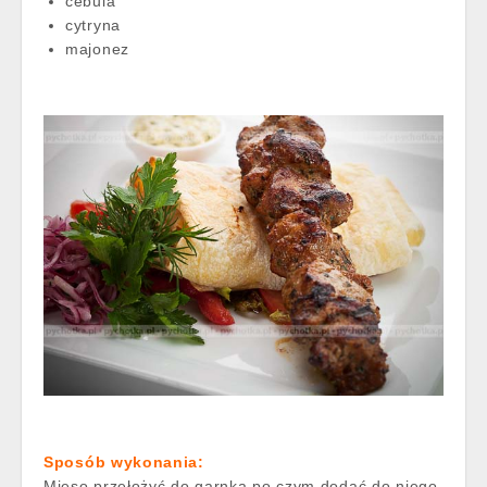
cebula
cytryna
majonez
Sposób wykonania:
Mięso przełożyć do garnka po czym dodać do niego