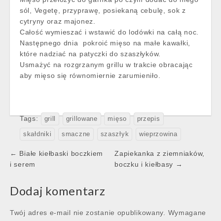
sól, Vegetę, przyprawę, posiekaną cebulę, sok z
cytryny oraz majonez.
Całość wymieszać i wstawić do lodówki na całą noc.
Następnego dnia pokroić mięso na małe kawałki,
które nadziać na patyczki do szaszłyków.
Usmażyć na rozgrzanym grillu w trakcie obracając
aby mięso się równomiernie zarumieniło.
Tags:
grill
grillowane
mięso
przepis
skałdniki
smaczne
szaszłyk
wieprzowina
Post
← Białe kiełbaski boczkiem
Zapiekanka z ziemniaków,
navigation
i serem
boczku i kiełbasy →
Dodaj komentarz
Twój adres e-mail nie zostanie opublikowany.
Wymagane