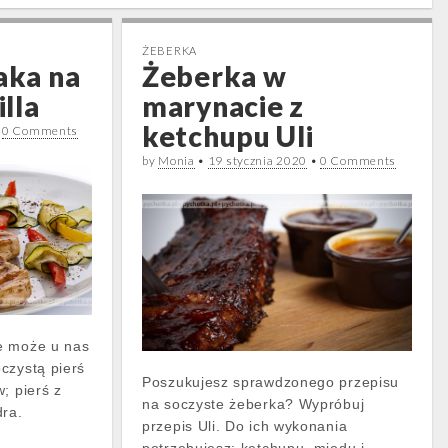
ŻEBERKA
aka na
Żeberka w
lla
marynacie z
ketchupu Uli
•
0 Comments
by
Monia
•
19 stycznia 2020
•
0 Comments
e może u nas
czystą pierś
Poszukujesz sprawdzonego przepisu
; pierś z
na soczyste żeberka? Wypróbuj
dra.
przepis Uli. Do ich wykonania