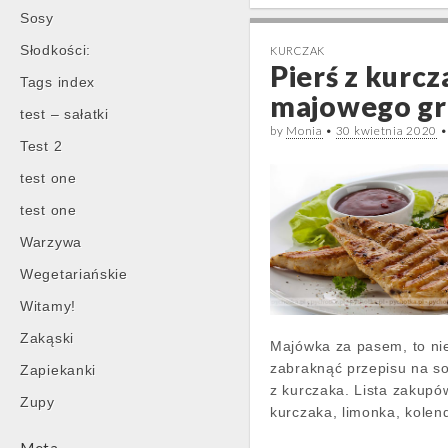
Sosy
Słodkości:
KURCZAK
Pierś z kurcz
Tags index
majowego gri
test – sałatki
by
Monia
•
30 kwietnia 2020
Test 2
test one
test one
Warzywa
Wegetariańskie
Witamy!
Zakąski
Majówka za pasem, to ni
zabraknąć przepisu na so
Zapiekanki
z kurczaka. Lista zakupów
Zupy
kurczaka, limonka, kolen