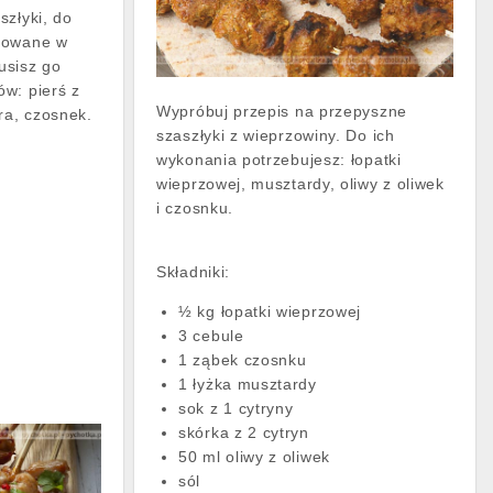
szłyki, do
nowane w
usisz go
w: pierś z
Wypróbuj przepis na przepyszne
ra, czosnek.
szaszłyki z wieprzowiny. Do ich
wykonania potrzebujesz: łopatki
wieprzowej, musztardy, oliwy z oliwek
i czosnku.
Składniki:
½ kg łopatki wieprzowej
3 cebule
1 ząbek czosnku
1 łyżka musztardy
sok z 1 cytryny
skórka z 2 cytryn
50 ml oliwy z oliwek
sól