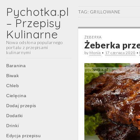
Pychotka.pl
TAG:
GRILLOWANE
– Przepisy
Kulinarne
ŻEBERKA
Nowa odsłona popularnego
Żeberka prze
portalu z przepisami
kulinarnymi
by
Monia
•
17 czerwca 2020
•
Main
Skip
Baranina
menu
to
Biwak
content
Chleb
Cielęcina
Dodaj przepis
Dodatki
Drinki
Edycja przepisu