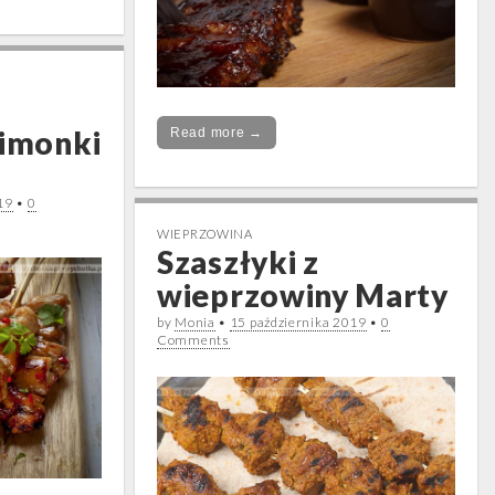
limonki
Read more →
19
•
0
WIEPRZOWINA
Szaszłyki z
wieprzowiny Marty
by
Monia
•
15 października 2019
•
0
Comments