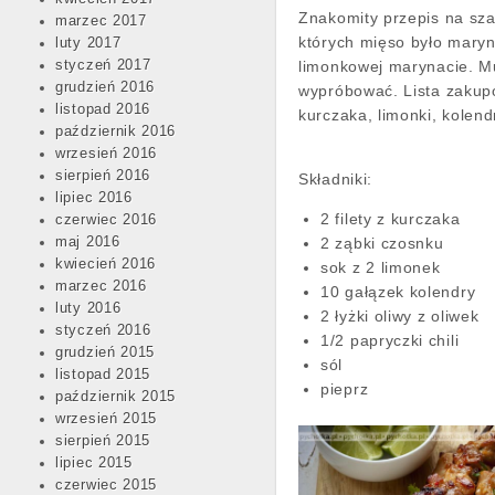
Znakomity przepis na sza
marzec 2017
których mięso było mary
luty 2017
styczeń 2017
limonkowej marynacie. M
grudzień 2016
wypróbować. Lista zakupó
listopad 2016
kurczaka, limonki, kolend
październik 2016
wrzesień 2016
sierpień 2016
Składniki:
lipiec 2016
2 filety z kurczaka
czerwiec 2016
maj 2016
2 ząbki czosnku
kwiecień 2016
sok z 2 limonek
marzec 2016
10 gałązek kolendry
luty 2016
2 łyżki oliwy z oliwek
styczeń 2016
1/2 papryczki chili
grudzień 2015
sól
listopad 2015
pieprz
październik 2015
wrzesień 2015
sierpień 2015
lipiec 2015
czerwiec 2015