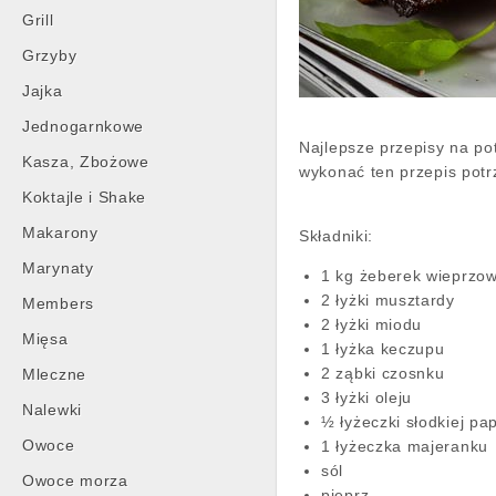
Grill
Grzyby
Jajka
Jednogarnkowe
Najlepsze przepisy na pot
Kasza, Zbożowe
wykonać ten przepis potr
Koktajle i Shake
Makarony
Składniki:
Marynaty
1 kg żeberek wieprzo
2 łyżki musztardy
Members
2 łyżki miodu
Mięsa
1 łyżka keczupu
2 ząbki czosnku
Mleczne
3 łyżki oleju
Nalewki
½ łyżeczki słodkiej pap
Owoce
1 łyżeczka majeranku
sól
Owoce morza
pieprz