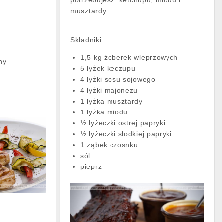
potrzebujesz: ketchupu, miodu i
musztardy.
Składniki:
1,5 kg żeberek wieprzowych
yny
5 łyżek keczupu
4 łyżki sosu sojowego
4 łyżki majonezu
1 łyżka musztardy
1 łyżka miodu
½ łyżeczki ostrej papryki
½ łyżeczki słodkiej papryki
1 ząbek czosnku
sól
pieprz