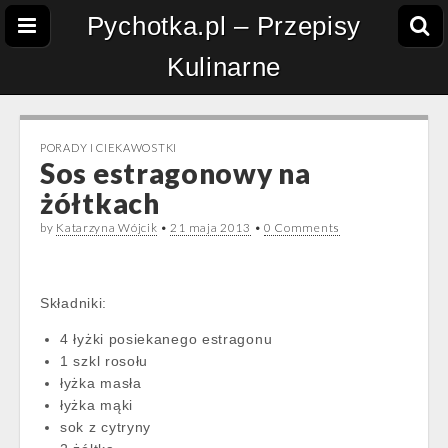
Pychotka.pl – Przepisy
Kulinarne
PORADY I CIEKAWOSTKI
Sos estragonowy na
żółtkach
by
Katarzyna Wójcik
•
21 maja 2013
•
0 Comments
Składniki:
4 łyżki posiekanego estragonu
1 szkl rosołu
łyżka masła
łyżka mąki
sok z cytryny