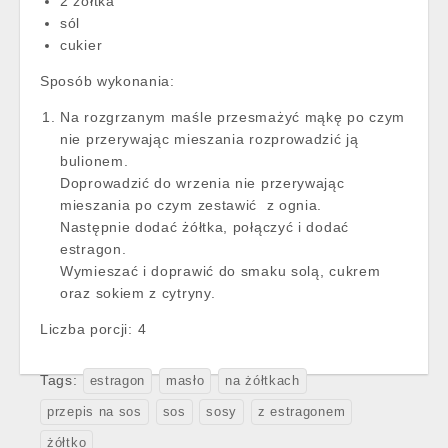
2 żółtka
sól
cukier
Sposób wykonania:
Na rozgrzanym maśle przesmażyć mąkę po czym
nie przerywając mieszania rozprowadzić ją
bulionem.
Doprowadzić do wrzenia nie przerywając
mieszania po czym zestawić z ognia.
Następnie dodać żółtka, połączyć i dodać
estragon.
Wymieszać i doprawić do smaku solą, cukrem
oraz sokiem z cytryny.
Liczba porcji:
4
Tags:
estragon
masło
na żółtkach
przepis na sos
sos
sosy
z estragonem
żółtko