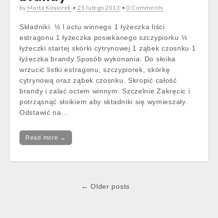
by
Marta Kosiorek
•
25 lutego 2013
•
0 Comments
Składniki: ½ l octu winnego 1 łyżeczka liści
estragonu 1 łyżeczka posiekanego szczypiorku ½
łyżeczki startej skórki cytrynowej 1 ząbek czosnku 1
łyżeczka brandy Sposób wykonania: Do słoika
wrzucić listki estragonu, szczypiorek, skórkę
cytrynową oraz ząbek czosnku. Skropić całość
brandy i zalać octem winnym. Szczelnie Zakręcic i
potrząsnąć słoikiem aby składniki się wymieszały.
Odstawić na…
Read more →
Post
← Older posts
navigation