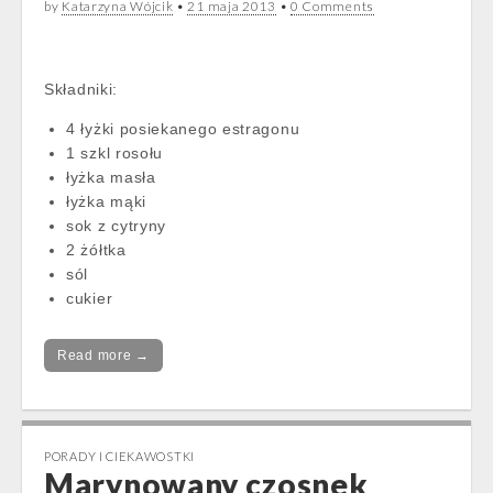
by
Katarzyna Wójcik
•
21 maja 2013
•
0 Comments
Składniki:
4 łyżki posiekanego estragonu
1 szkl rosołu
łyżka masła
łyżka mąki
sok z cytryny
2 żółtka
sól
cukier
Read more →
PORADY I CIEKAWOSTKI
Marynowany czosnek