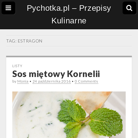
Pychotka.pl – Przepisy
Kulinarne
TAG:
ESTRAGON
LISTY
Sos miętowy Kornelii
by
Monia
•
24 października 2016
•
0 Comments