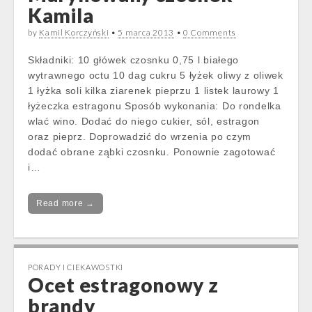
Kamila
by
Kamil Korczyński
•
5 marca 2013
•
0 Comments
Składniki: 10 główek czosnku 0,75 l białego
wytrawnego octu 10 dag cukru 5 łyżek oliwy z oliwek
1 łyżka soli kilka ziarenek pieprzu 1 listek laurowy 1
łyżeczka estragonu Sposób wykonania: Do rondelka
wlać wino. Dodać do niego cukier, sól, estragon
oraz pieprz. Doprowadzić do wrzenia po czym
dodać obrane ząbki czosnku. Ponownie zagotować
i…
Read more →
PORADY I CIEKAWOSTKI
Ocet estragonowy z
brandy