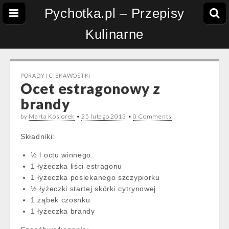
Pychotka.pl – Przepisy
Kulinarne
PORADY I CIEKAWOSTKI
Ocet estragonowy z
brandy
by
Marta Kosiorek
•
25 lutego 2013
•
0 Comments
Składniki:
½ l octu winnego
1 łyżeczka liści estragonu
1 łyżeczka posiekanego szczypiorku
½ łyżeczki startej skórki cytrynowej
1 ząbek czosnku
1 łyżeczka brandy