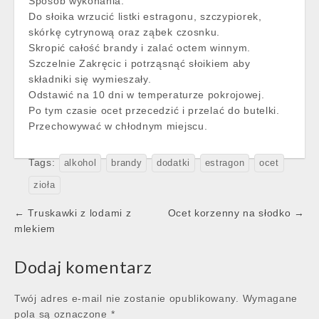
Sposób wykonania:
Do słoika wrzucić listki estragonu, szczypiorek,
skórkę cytrynową oraz ząbek czosnku.
Skropić całość brandy i zalać octem winnym.
Szczelnie Zakręcic i potrząsnąć słoikiem aby
składniki się wymieszały.
Odstawić na 10 dni w temperaturze pokrojowej.
Po tym czasie ocet przecedzić i przelać do butelki.
Przechowywać w chłodnym miejscu.
Tags:
alkohol
brandy
dodatki
estragon
ocet
zioła
Post
← Truskawki z lodami z
Ocet korzenny na słodko →
navigation
mlekiem
Dodaj komentarz
Twój adres e-mail nie zostanie opublikowany.
Wymagane
pola są oznaczone
*