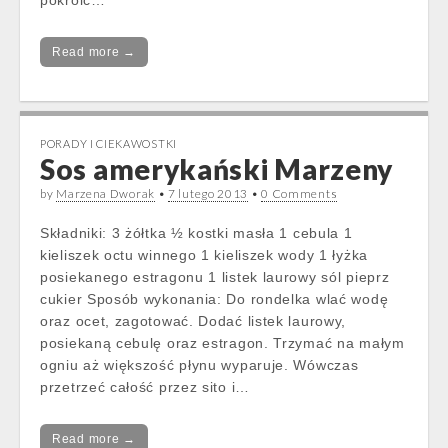
pokroić…
Read more →
PORADY I CIEKAWOSTKI
Sos amerykański Marzeny
by
Marzena Dworak
•
7 lutego 2013
•
0 Comments
Składniki: 3 żółtka ½ kostki masła 1 cebula 1
kieliszek octu winnego 1 kieliszek wody 1 łyżka
posiekanego estragonu 1 listek laurowy sól pieprz
cukier Sposób wykonania: Do rondelka wlać wodę
oraz ocet, zagotować. Dodać listek laurowy,
posiekaną cebulę oraz estragon. Trzymać na małym
ogniu aż większość płynu wyparuje. Wówczas
przetrzeć całość przez sito i…
Read more →