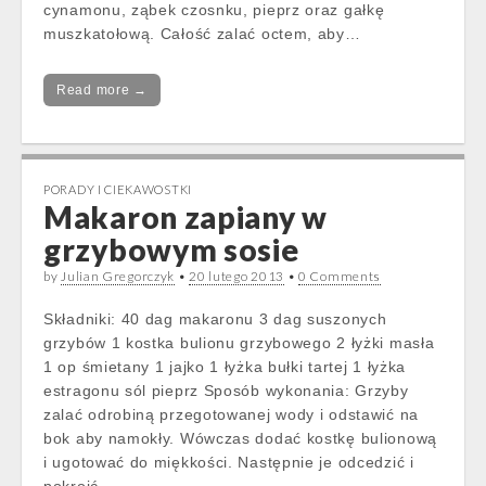
cynamonu, ząbek czosnku, pieprz oraz gałkę
muszkatołową. Całość zalać octem, aby…
Read more →
PORADY I CIEKAWOSTKI
Makaron zapiany w
grzybowym sosie
by
Julian Gregorczyk
•
20 lutego 2013
•
0 Comments
Składniki: 40 dag makaronu 3 dag suszonych
grzybów 1 kostka bulionu grzybowego 2 łyżki masła
1 op śmietany 1 jajko 1 łyżka bułki tartej 1 łyżka
estragonu sól pieprz Sposób wykonania: Grzyby
zalać odrobiną przegotowanej wody i odstawić na
bok aby namokły. Wówczas dodać kostkę bulionową
i ugotować do miękkości. Następnie je odcedzić i