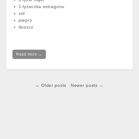
1 łyżeczka estragonu
sól
pieprz
tłuszcz
Read more →
Post
← Older posts
Newer posts →
navigation