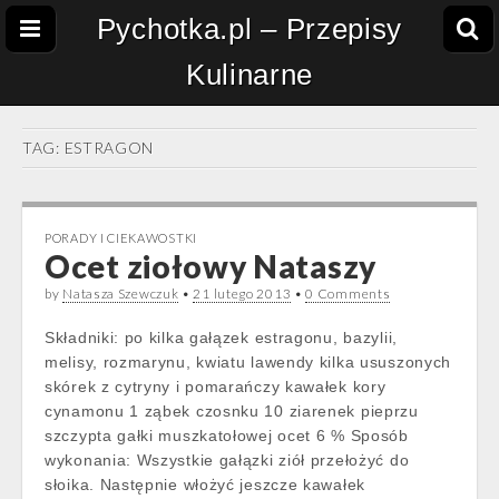
Pychotka.pl – Przepisy
Kulinarne
TAG:
ESTRAGON
PORADY I CIEKAWOSTKI
Ocet ziołowy Nataszy
by
Natasza Szewczuk
•
21 lutego 2013
•
0 Comments
Składniki: po kilka gałązek estragonu, bazylii,
melisy, rozmarynu, kwiatu lawendy kilka ususzonych
skórek z cytryny i pomarańczy kawałek kory
cynamonu 1 ząbek czosnku 10 ziarenek pieprzu
szczypta gałki muszkatołowej ocet 6 % Sposób
wykonania: Wszystkie gałązki ziół przełożyć do
słoika. Następnie włożyć jeszcze kawałek