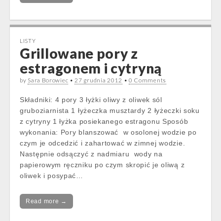
LISTY
Grillowane pory z
estragonem i cytryną
by
Sara Borowiec
•
27 grudnia 2012
•
0 Comments
Składniki: 4 pory 3 łyżki oliwy z oliwek sól
gruboziarnista 1 łyżeczka musztardy 2 łyżeczki soku
z cytryny 1 łyżka posiekanego estragonu Sposób
wykonania: Pory blanszować w osolonej wodzie po
czym je odcedzić i zahartować w zimnej wodzie.
Następnie odsączyć z nadmiaru wody na
papierowym ręczniku po czym skropić je oliwą z
oliwek i posypać…
Read more →