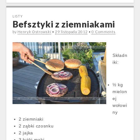
LISTY
Befsztyki z ziemniakami
by
Henryk Ostrowski
•
29 listopada 2012
•
0 Comments
Składn
iki:
½ kg
mielon
ej
wołowi
ny
2 ziemniaki
2 ząbki czosnku
2 jajka
3 łyżki mąki