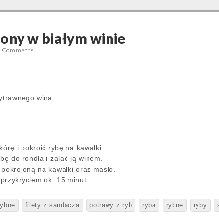
ony w białym winie
0 Comments
wytrawnego wina
kórę i pokroić rybę na kawałki.
bę do rondla i zalać ją winem.
 pokrojoną na kawałki oraz masło.
przykryciem ok. 15 minut
rybne
filety z sandacza
potrawy z ryb
ryba
rybne
ryby