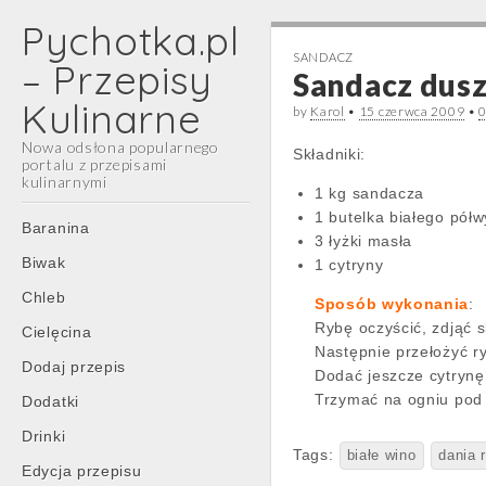
Pychotka.pl
SANDACZ
– Przepisy
Sandacz dusz
Kulinarne
by
Karol
•
15 czerwca 2009
•
Nowa odsłona popularnego
Składniki:
portalu z przepisami
kulinarnymi
1 kg sandacza
1 butelka białego pół
Main
Skip
Baranina
3 łyżki masła
menu
to
Biwak
1 cytryny
content
Chleb
Sposób wykonania
:
Rybę oczyścić, zdjąć s
Cielęcina
Następnie przełożyć ry
Dodaj przepis
Dodać jeszcze cytrynę
Trzymać na ogniu pod 
Dodatki
Drinki
Tags:
białe wino
dania 
Edycja przepisu