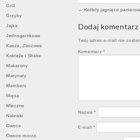
Grill
Post
← Kotlety jagnięce paniero
Grzyby
navigation
Dodaj komentarz
Jajka
Jednogarnkowe
Twój adres e-mail nie zosta
Kasza, Zbożowe
Komentarz
*
Koktajle i Shake
Makarony
Marynaty
Members
Mięsa
Mleczne
Nazwa
*
Nalewki
Owoce
E-mail
*
Owoce morza