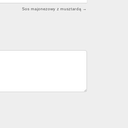
Sos majonezowy z musztardą →