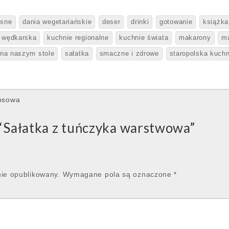
ęsne
dania wegetariańskie
deser
drinki
gotowanie
książka
 wędkarska
kuchnie regionalne
kuchnie świata
makarony
m
 na naszym stole
sałatka
smaczne i zdrowe
staropolska kuchn
osowa
“
Sałatka z tuńczyka warstwowa
”
nie opublikowany.
Wymagane pola są oznaczone
*