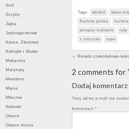
Grill
Tags:
alkohol
dania mi
Grzyby
Kuchnia polska
kuchnia
Jajka
przepisy kulinarne
ryby
Jednogarnkowe
z tuńczyka
zupa
Kasza, Zbożowe
Koktajle i Shake
Post
← Rolada czekoladowo-kok
Makarony
navigation
Marynaty
2 comments for 
Members
Dodaj komentarz
Mięsa
Mleczne
Twój adres e-mail nie zosta
Nalewki
Komentarz
*
Owoce
Owoce morza