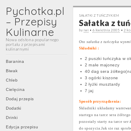
Pychotka.pl
SAŁATKI Z TUŃCZYKIEM
– Przepisy
Sałatka z t
Kulinarne
by
iwi
•
6 kwietnia 2005
•
2 k
Nowa odsłona popularnego
Oto sałatka z tuńczyka wysmi
portalu z przepisami
Składniki :
kulinarnymi
2 puszki tuńczyka w ol
Main
Skip
Baranina
2 małe majonezy
menu
to
Biwak
40 dag sera żółtego(na
content
3 ogórki kiszone
Chleb
2 łyżki musztardy
Cielęcina
7 jaj
Dodaj przepis
Sposób przyrządzenia:
Dodatki
Składniki układamy warstwami
startego na tarce sera żółte
Drinki
pozostały starty na tarce se
Edycja przepisu
do spozycia.Jak sie raz sprob