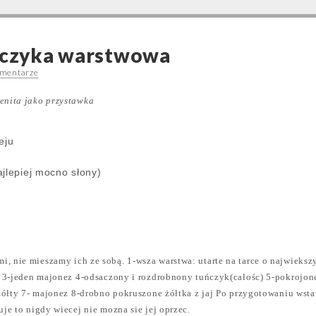
uńczyka warstwowa
omentarze
enita jako przystawka
eju
jlepiej mocno słony)
, nie mieszamy ich ze sobą. 1-wsza warstwa: utarte na tarce o najwieksz
go 3-jeden majonez 4-odsaczony i rozdrobnony tuńczyk(całośc) 5-pokrojo
r żółty 7- majonez 8-drobno pokruszone żółtka z jaj Po przygotowaniu ws
uje to nigdy wiecej nie mozna sie jej oprzec.