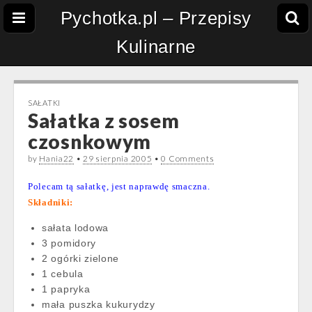
Pychotka.pl – Przepisy
Kulinarne
SAŁATKI
Sałatka z sosem
czosnkowym
by
Hania22
•
29 sierpnia 2005
•
0 Comments
Polecam tą sałatkę, jest naprawdę smaczna.
Składniki:
sałata lodowa
3 pomidory
2 ogórki zielone
1 cebula
1 papryka
mała puszka kukurydzy