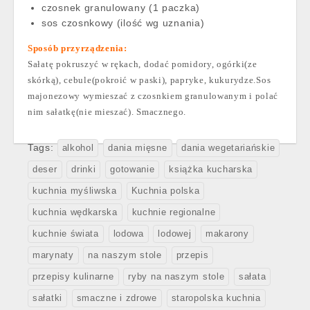
czosnek granulowany (1 paczka)
sos czosnkowy (ilość wg uznania)
Sposób przyrządzenia:
Sałatę pokruszyć w rękach, dodać pomidory, ogórki(ze
skórką), cebule(pokroić w paski), papryke, kukurydze.Sos
majonezowy wymieszać z czosnkiem granulowanym i polać
nim sałatkę(nie mieszać). Smacznego.
Tags:
alkohol
dania mięsne
dania wegetariańskie
deser
drinki
gotowanie
książka kucharska
kuchnia myśliwska
Kuchnia polska
kuchnia wędkarska
kuchnie regionalne
kuchnie świata
lodowa
lodowej
makarony
marynaty
na naszym stole
przepis
przepisy kulinarne
ryby na naszym stole
sałata
sałatki
smaczne i zdrowe
staropolska kuchnia