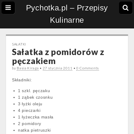
Pychotka.pl – Przepisy
Kulinarne
SAŁATKI
Sałatka z pomidorów z
pęczakiem
by
Basia Kiraga
•
27 stycznia 2011
•
0 Comments
Składniki:
1 szkl. pęczaku
1 ząbek czosnku
3 łyżki oleju
4 pieczarki
1 łyżeczka masła
2 pomidory
natka pietruszki