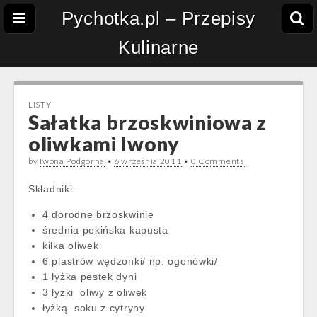
Pychotka.pl – Przepisy
Kulinarne
LISTY
Sałatka brzoskwiniowa z
oliwkami Iwony
by
Iwona Podgórna
•
6 września 2011
•
0 Comments
Składniki:
4 dorodne brzoskwinie
średnia pekińska kapusta
kilka oliwek
6 plastrów wędzonki/ np. ogonówki/
1 łyżka pestek dyni
3 łyżki oliwy z oliwek
łyżką soku z cytryny