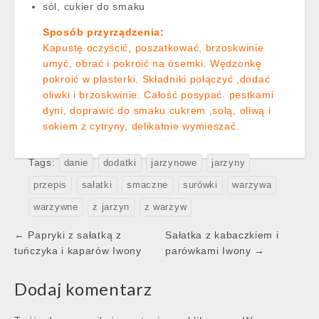
sól, cukier do smaku
Sposób przyrządzenia:
Kapustę oczyścić, poszatkować, brzoskwinie
umyć, obrać i pokroić na ósemki. Wędzonkę
pokroić w plasterki. Składniki połączyć ,dodać
oliwki i brzoskwinie. Całość posypać pestkami
dyni, doprawić do smaku cukrem ,solą, oliwą i
sokiem z cytryny, delikatnie wymieszać.
Tags:
danie
dodatki
jarzynowe
jarzyny
przepis
sałatki
smaczne
surówki
warzywa
warzywne
z jarzyn
z warzyw
Post
← Papryki z sałatką z
Sałatka z kabaczkiem i
navigation
tuńczyka i kaparów Iwony
parówkami Iwony →
Dodaj komentarz